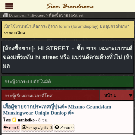
Downtown
>
Hi-Street
>
ห้องซื้อขาย Hi-Street
เปิดใช้งานหน้าเลือกกระทู้จาก forum (forumdisplay) บนอุปกรณ์พกพา
รายละเอียด
[ห้องซื้อขาย]- HI STREET - ซื้อ ขาย เฉพาะแบรนด์
ของแท้ระดับ hi street หรือ แบรนด์ตามห้างทั่วไป (ห้า
มล
กระทู้จากระบบอัตโนมัติ
กระทู้เรียงตามเวลาที่โพส
เสื้อผู้ชายจากประเทศญี่ปุ่นค่ะ Mizuno Grandslam
Munsingwear Uniqlo Dunlop ค่ะ
โดย
nankeiko
-
8 ชม.
0
0
0
ตอบ
ขอบคุณ/ถูกใจ
เข้าชม