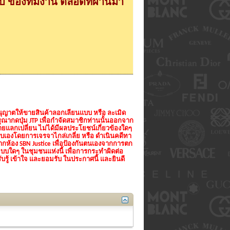
 ของทีมงาน ตลอดที่ผ่านมา
่อนุญาตให้ขายสินค้าลอกเลียนแบบ หรือ ละเมิด
ณากดปุ่ม JTP เพื่อกำจัดสมาชิกท่านนั้นออกจาก
แลกเปลี่ยน ไม่ได้มีผลประโยชน์เกี่ยวข้องใดๆ
ชอบเองโดยการเจรจาไกล่เกลี่ย หรือ ดำเนินคดีทา
้อง SBN Justice เพื่อป้องกันตนเองจากการตก
ะบบใดๆ ในชุมชนแห่งนี้ เพื่อการกระทำผิดต่อ
บรู้ เข้าใจ และยอมรับ ในประกาศนี้ และยินดี