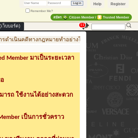
Help
Register
Remember Me?
สมัคร
Citizen Member /
Trusted Member
11
เว็บบอร์ด)
ารดำเนินคดีทางกฎหมายทำอย่างไร
การสร้าง สินค้าแฟช
sted Member มาเป็นระยะเวลา
่อ
ามารถ ใช้งานได้อย่างสะดวก
 Member เป็นการชั่วคราว