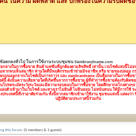
กคน ในความ ผิดพลาด และ บกพร่องในความรับผิดชอบ
ข้อตกลงทั่วไป ในการใฃ้งานระบบชุมชน Siambrandname.com
กลางในการซื้อขาย สินค้าแฟชั่นที่ถูกต้องตามลิขสิทธิ์ เท่านั้น เวบไซต์แห่งนี้ไม
ั้นหากพบเห็นสมาชิก ท่านใดที่มีพฤติกรรมเข้าข่ายมิจฉาชีพ หรือ ขายของปลอม กรุ
โทษแบนออกจากเว็บไซต์เป็นการถาวร และ siambrandname เป็นสื่อกลางในการซื้อขาย
นี้ ดังนั้นความเสียหายใดที่เกิดขึ้นจากการซื้อขาย ผู้ที่ทำการซื้อขายต้องรับผิด
คนโปรดระมัดระวังระวังและมีความรอบคอบในการซื้อขาย โดยศึกษากลโกงต่างๆจากห
แฝงตัวเข้ามาในเว็บไซต์ และทางเราไม่ยินดี ไม่ยินยอม ไม่สนับสนน ให้มีการใช้ ร
เทศนี้ที่เราอาศัยร่วมกัน ทั้งนี้หากสมาชิกเข้ามาใช้งาน ชุมชนแห่งนี้ แสดงว่า รั
ปฎิบัติตามประกาศนี้ร่วมกัน
ing this forum
. (0 members & 3 guests)