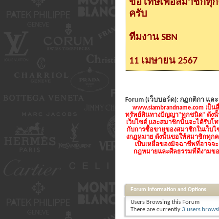
ขอโทษเพื่อสมาชิกทุ
ครับ
ทีมงาน SBN
11 เมษายน 2567
Forum (เว็บบอร์ด):
กฏกติกา และ
www.siambrandname.com เป็นสื่อ
ทรัพย์สินทางปัญญา"ทุกชนิด" ดังน
เว็บไซต์ และสมาชิกนั้นจะได้รับ
กับการซื้อขายของสมาชิกในเว็บไซด์
งกฏหมาย ดังนั้นขอให้สมาชิกทุก
เป็นเหยื่อของมิจฉาชีพที่อาจจะ
กฎหมายและศีลธรรมที่ดีงามของประ
Forum Information and Options
Users Browsing this Forum
There are currently
3 users brows