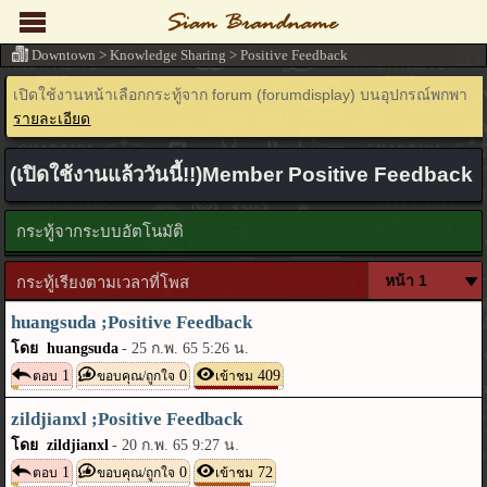
Downtown
>
Knowledge Sharing
>
Positive Feedback
เปิดใช้งานหน้าเลือกกระทู้จาก forum (forumdisplay) บนอุปกรณ์พกพา
รายละเอียด
(เปิดใช้งานแล้ววันนี้!!)Member Positive Feedback
กระทู้จากระบบอัตโนมัติ
กระทู้เรียงตามเวลาที่โพส
huangsuda ;Positive Feedback
โดย huangsuda
-
25 ก.พ. 65 5:26 น.
1
0
409
ตอบ
ขอบคุณ/ถูกใจ
เข้าชม
zildjianxl ;Positive Feedback
โดย zildjianxl
-
20 ก.พ. 65 9:27 น.
1
0
72
ตอบ
ขอบคุณ/ถูกใจ
เข้าชม