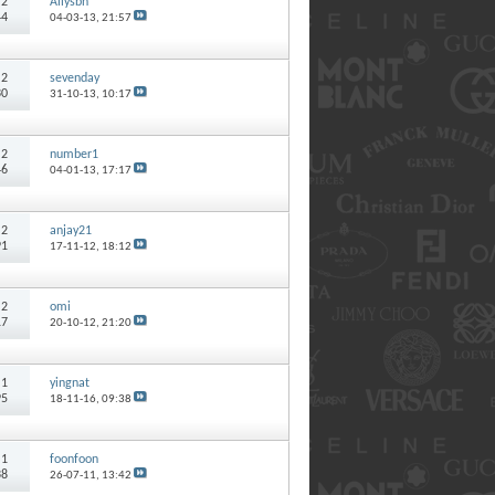
:
2
Allysbn
44
04-03-13,
21:57
:
2
sevenday
30
31-10-13,
10:17
:
2
number1
46
04-01-13,
17:17
:
2
anjay21
91
17-11-12,
18:12
:
2
omi
17
20-10-12,
21:20
:
1
yingnat
95
18-11-16,
09:38
:
1
foonfoon
38
26-07-11,
13:42