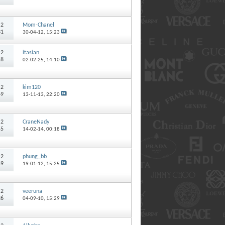
:
2
Mom-Chanel
31
30-04-12,
15:23
:
2
itasian
18
02-02-25,
14:10
:
2
kim120
49
13-11-13,
22:20
:
2
CraneNady
55
14-02-14,
00:18
:
2
phung_bb
59
19-01-12,
15:25
:
2
veeruna
26
04-09-10,
15:29