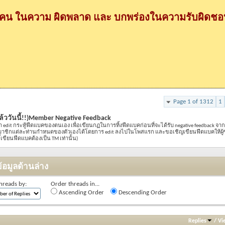
กคน ในความ ผิดพลาด และ บกพร่องในความรับผิดชอบ
Page 1 of 1312
1
ล้ววันนี้!!)Member Negative Feedback
า edit กระทู้ฟีดแบคของตนเอง เพื่อเขียนกฏในการทิ้งฟีดแบคก่อนที่จะได้รับ negative feedback จ
ด สมาชิกแต่ละท่านกำหนดของตัวเองได้โดยการ edit ลงไปในโพสแรก และขอเชิญเขียนฟีดแบคให้ผู้ซื้อ/ผู้ข
ธิ์เขียนฟีดแบคต้องเป็น TM เท่านั้น)
้อมูลด้านล่าง
hreads by:
Order threads in...
Ascending Order
Descending Order
Replies
/
Vi