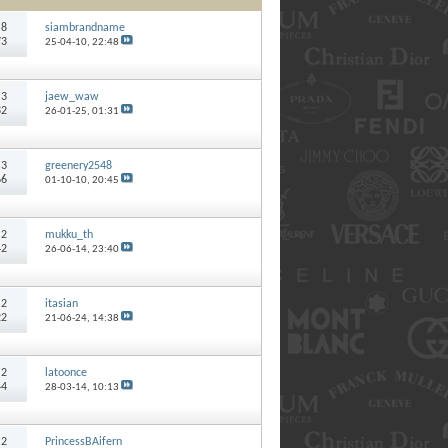
:
8
siambrandname
73
25-04-10,
22:48
:
3
jaew_waw
82
26-01-25,
01:31
:
3
greenery2548
66
01-10-10,
20:45
:
2
mukku_th
42
26-06-14,
23:40
:
2
itasian
22
21-06-24,
14:38
:
2
latoonce
44
28-03-14,
10:13
:
2
PrincessBAifern