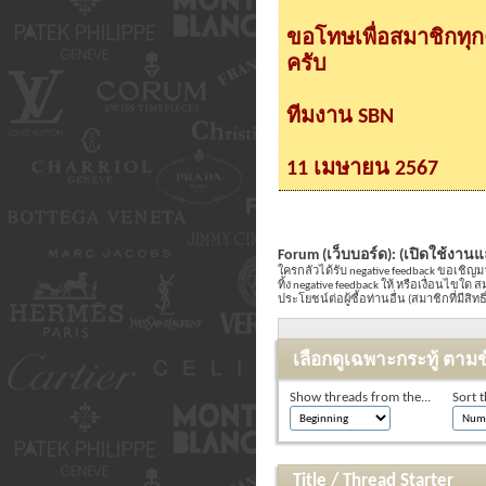
ขอโทษเพื่อสมาชิกทุ
ครับ
ทีมงาน SBN
11 เมษายน 2567
Forum (เว็บบอร์ด):
(เปิดใช้งานแ
ใครกลัวได้รับ negative feedback ขอเชิญม
ทิ้ง negative feedback ให้ หรือเงื่อนไขใ
ประโยชน์ต่อผู้ซื้อท่านอื่น (สมาชิกที่มีสิท
เลือกดูเฉพาะกระทู้ ตามข
Show threads from the...
Sort t
Title
/
Thread Starter