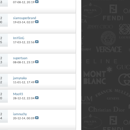
63
07-08-12,
20:19
:
2
siamsuperbrand
00
19-03-14,
02:07
:
2
ImYiinG
05
17-03-12,
22:56
:
2
supertaan
13
08-08-11,
23:19
:
2
jamynaka
32
11-01-12,
17:49
:
2
Moo93
20
28-12-12,
22:04
:
2
iamnuchy
44
20-12-14,
00:09