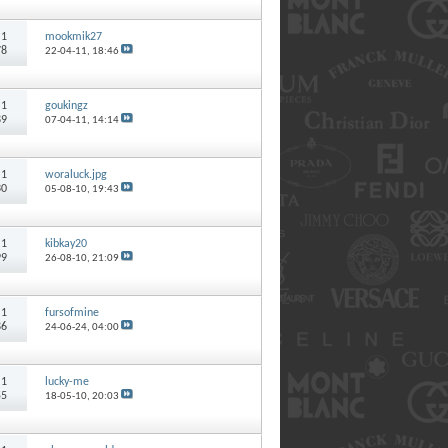
:
1
mookmik27
78
22-04-11,
18:46
:
1
goukingz
89
07-04-11,
14:14
:
1
woraluck.jpg
30
05-08-10,
19:43
:
1
kibkay20
99
26-08-10,
21:09
:
1
fursofmine
86
24-06-24,
04:00
:
1
lucky-me
55
18-05-10,
20:03