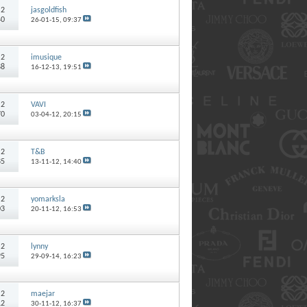
:
2
jasgoldfish
40
26-01-15,
09:37
:
2
imusique
88
16-12-13,
19:51
:
2
VAVI
70
03-04-12,
20:15
:
2
T&B
35
13-11-12,
14:40
:
2
yomarksla
03
20-11-12,
16:53
:
2
lynny
95
29-09-14,
16:23
:
2
maejar
12
30-11-12,
16:37