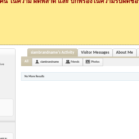
กคน ในความ ผิดพลาด และ บกพร่องในความรับผิดชอบ
siambrandname's Activity
Visitor Messages
About Me
All
siambrandname
Friends
Photos
ive
No More Results
were: