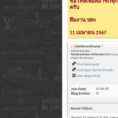
ขอโทษเพื่อสมาชิกทุ
ครับ
ทีมงาน SBN
11 เมษายน 2567
siambrandname
Administrator
Siambrandname Webmaster
SBN Exclus
Master Brandname
Find latest posts
Find latest started threads
View Blog Entries
Join Date
10-06-08
Blog Entries
12
Recent Visitors
The last 10 visitor(s) to this page 