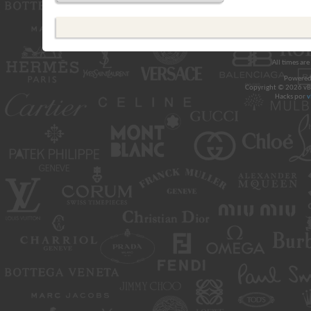
All times ar
Powered
Copyright © 2026 vBul
Hacks por
v