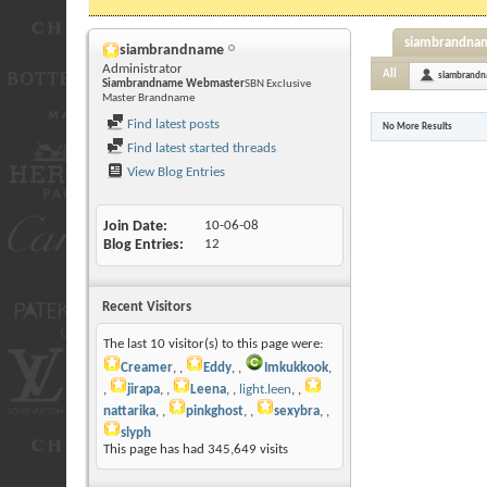
siambrandname
siambrandname
Administrator
All
siambrand
Siambrandname Webmaster
SBN Exclusive
Master Brandname
Find latest posts
No More Results
Find latest started threads
View Blog Entries
Join Date
10-06-08
Blog Entries
12
Recent Visitors
The last 10 visitor(s) to this page were:
Creamer
,
Eddy
,
Imkukkook
,
jirapa
,
Leena
,
light.leen
,
nattarika
,
pinkghost
,
sexybra
,
slyph
This page has had
345,649
visits