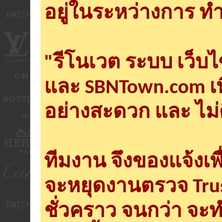
อยู่ในระหว่างการ ทำ
"รีโนเวต ระบบ เว็บ
และ SBNTown.com เพ
อย่างสะดวก และ ไม่
ทีมงาน จึงของแจ้งเพ
จะหยุดงานตรวจ Tru
ชั่วคราว จนกว่า จะ