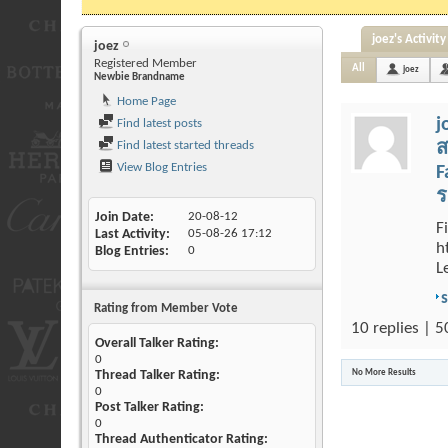
joez's Activity
joez
Registered Member
All
joez
Newbie Brandname
Home Page
j
Find latest posts
Find latest started threads
ส
View Blog Entries
F
ร
Join Date
20-08-12
F
Last Activity
05-08-26
17:12
h
Blog Entries
0
L
Rating from Member Vote
10 replies | 5
Overall Talker Rating:
0
Thread Talker Rating:
No More Results
0
Post Talker Rating:
0
Thread Authenticator Rating: