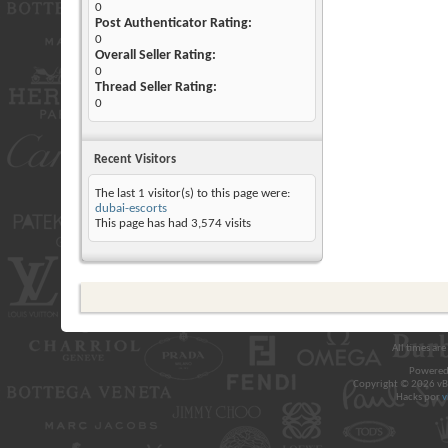
0
Post Authenticator Rating:
0
Overall Seller Rating:
0
Thread Seller Rating:
0
Recent Visitors
The last 1 visitor(s) to this page were:
dubai-escorts
This page has had
3,574
visits
All times ar
Powered
Copyright © 2026 vBul
Hacks por
v