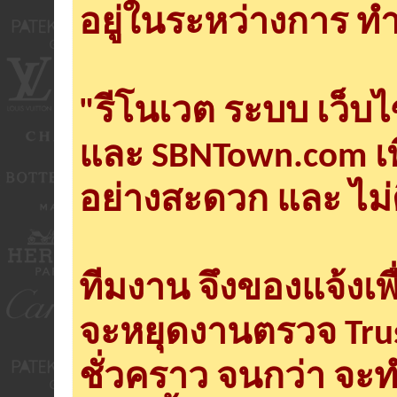
อยู่ในระหว่างการ ทำ
"รีโนเวต ระบบ เว็บ
และ SBNTown.com เพ
อย่างสะดวก และ ไม่
ทีมงาน จึงของแจ้งเพ
จะหยุดงานตรวจ Tru
ชั่วคราว จนกว่า จะ