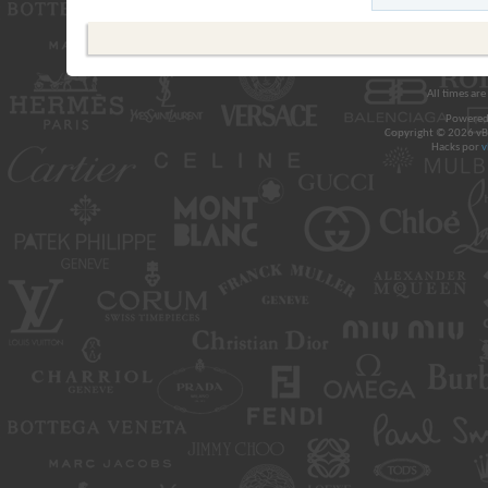
All times ar
Powered
Copyright © 2026 vBul
Hacks por
v