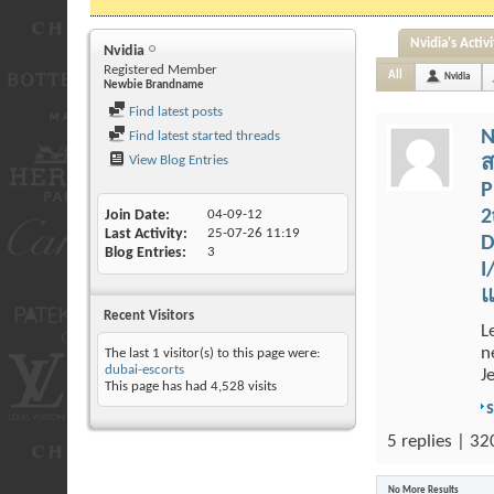
Nvidia's Activi
Nvidia
Registered Member
All
Nvidia
Newbie Brandname
Find latest posts
N
Find latest started threads
View Blog Entries
ส
P
2
Join Date
04-09-12
Last Activity
25-07-26
11:19
D
Blog Entries
3
I
แ
Recent Visitors
L
n
The last 1 visitor(s) to this page were:
dubai-escorts
J
This page has had
4,528
visits
5 replies | 32
No More Results