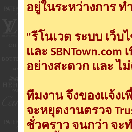
อยู่ในระหว่างการ ทำ
"รีโนเวต ระบบ เว็บ
และ SBNTown.com เพ
อย่างสะดวก และ ไม่
ทีมงาน จึงของแจ้งเพ
จะหยุดงานตรวจ Tru
ชั่วคราว จนกว่า จะ