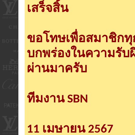
เสร็จสิ้น
ขอโทษเพื่อสมาชิกท
บกพร่องในความรับผ
ผ่านมาครับ
ทีมงาน SBN
11 เมษายน 2567