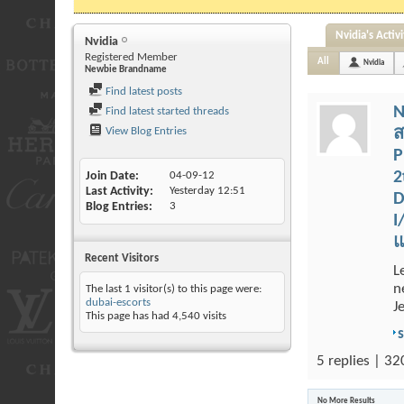
Nvidia's Activi
Nvidia
Registered Member
All
Nvidia
Newbie Brandname
Find latest posts
N
Find latest started threads
View Blog Entries
ส
P
2
Join Date
04-09-12
Last Activity
Yesterday
12:51
D
Blog Entries
3
I
แ
Recent Visitors
L
n
The last 1 visitor(s) to this page were:
dubai-escorts
J
This page has had
4,540
visits
5 replies | 32
No More Results