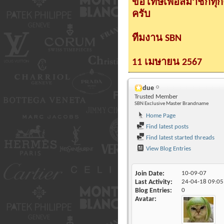
ขอโทษเพื่อสมาชิกทุ
ครับ
ทีมงาน SBN
11 เมษายน 2567
due
Trusted Member
SBN Exclusive Master Brandname
Home Page
Find latest posts
Find latest started threads
View Blog Entries
Join Date
10-09-07
Last Activity
24-04-18
09:05
Blog Entries
0
Avatar