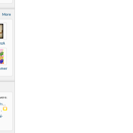
More
nzA
mmer
were:
ts
,
,
i-