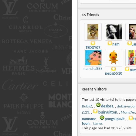
46
Friends
nam
Ja
TEDDY07
namcha888
su
pepsi5510
Recent Visitors
The last 10 visitor(s) to this page 
BuBiiZ
,
deslora
,
dubai-escor
j123
,
louisvuitton
,
Mons7er
nannaez
,
pongsupavit
,
ta
foon
,
tames
This page has had
30,228
visits