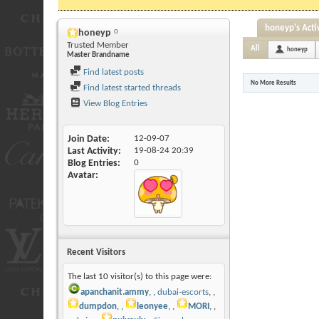
honeyp's Acti
honeyp
Trusted Member
All
honeyp
Master Brandname
Find latest posts
No More Results
Find latest started threads
View Blog Entries
Join Date
12-09-07
Last Activity
19-08-24
20:39
Blog Entries
0
Avatar
Recent Visitors
The last 10 visitor(s) to this page were:
apanchanit.ammy
,
dubai-escorts
,
dumpdon
,
leonyee
,
MORI
,