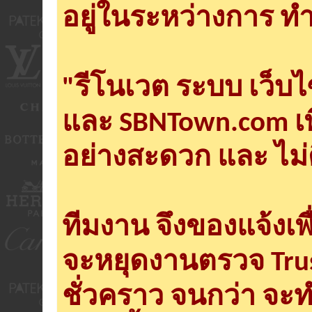
อยู่ในระหว่างการ ทำ
"รีโนเวต ระบบ เว็บ
และ SBNTown.com เพ
อย่างสะดวก และ ไม่
ทีมงาน จึงของแจ้งเพ
จะหยุดงานตรวจ Tru
ชั่วคราว จนกว่า จะ