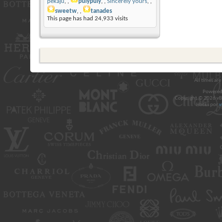
pekaju
,
puiypuiy
,
Sincerely yours
,
sweetw
,
tanades
This page has had
24,933
visits
All times ar
Powered
Copyright © 2026 vBul
Hacks por
v