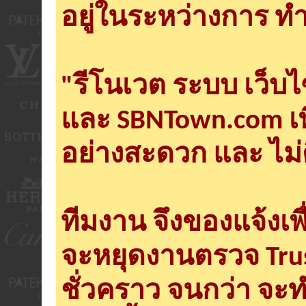
อยู่ในระหว่างการ ทำ
"รีโนเวต ระบบ เว็บ
และ SBNTown.com เพ
อย่างสะดวก และ ไม่
ทีมงาน จึงของแจ้งเพ
จะหยุดงานตรวจ Tru
ชั่วคราว จนกว่า จะ