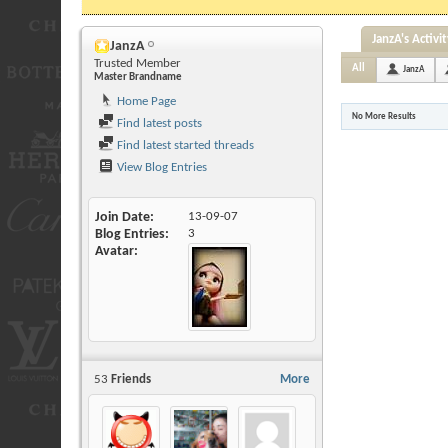
JanzA's Activit
JanzA
Trusted Member
All
JanzA
Master Brandname
Home Page
No More Results
Find latest posts
Find latest started threads
View Blog Entries
Join Date
13-09-07
Blog Entries
3
Avatar
53
Friends
More