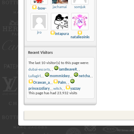
jachamai
somjuk
-bow-
jro
intapura
nataliepinku
Recent Visitors
The last 10 visitor(s) to this page were:
dubai-escorts
,
iamBeaveR
,
Lullagirl
,
mommickey
,
netcha
,
Orawan_a
,
Palm
,
princezzdiary
,
witch
,
yazzay
This page has had
23,932
visits
All times ar