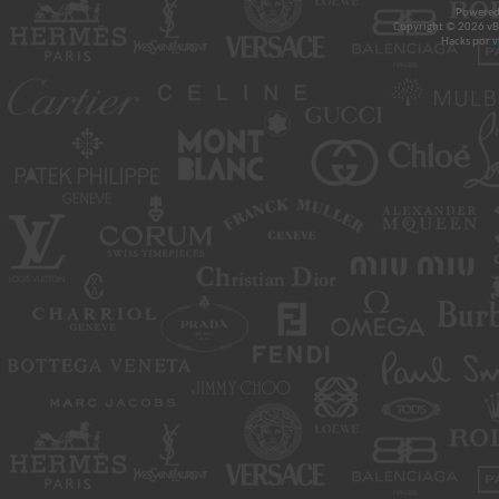
Powered
Copyright © 2026 vBul
Hacks por
v