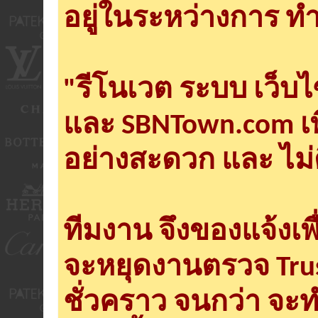
อยู่ในระหว่างการ ทำ
"รีโนเวต ระบบ เว็บ
และ SBNTown.com เพ
อย่างสะดวก และ ไม่
ทีมงาน จึงของแจ้งเพ
จะหยุดงานตรวจ Tru
ชั่วคราว จนกว่า จะ