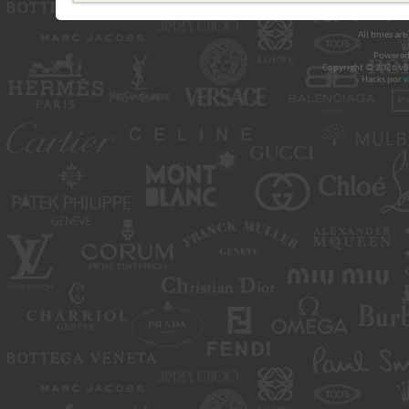
All times ar
Powered
Copyright © 2026 vBul
Hacks por
v