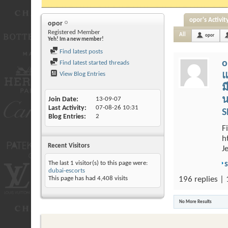
opor's Activit
opor
Registered Member
All
opor
Yeh! Im a new member!
Find latest posts
o
Find latest started threads
View Blog Entries
แ
ม
น
Join Date
13-09-07
Last Activity
07-08-26
10:31
S
Blog Entries
2
F
h
Recent Visitors
Je
The last 1 visitor(s) to this page were:
dubai-escorts
This page has had
4,408
visits
196 replies |
No More Results