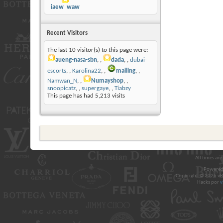
jaew_waw
Recent Visitors
The last 10 visitor(s) to this page were:
aueng-nasa-sbn
,
dada
,
dubai-
escorts
,
Karolina22
,
mailing
,
Namwan_N
,
Numayshop
,
snoopicatz
,
supergaye
,
Tiabzy
This page has had
5,213
visits
All times ar
Powered
Copyright © 2026 vBul
Hacks por
v