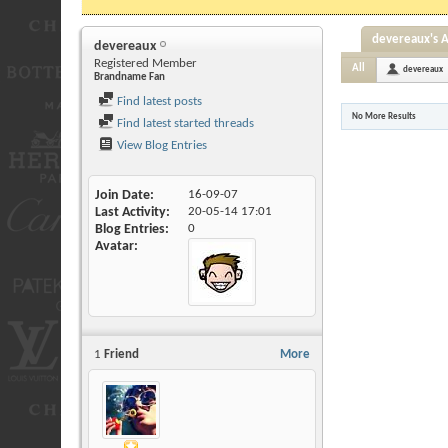
devereaux's A
devereaux
Registered Member
All
devereaux
Brandname Fan
Find latest posts
No More Results
Find latest started threads
View Blog Entries
Join Date
16-09-07
Last Activity
20-05-14
17:01
Blog Entries
0
Avatar
1
Friend
More