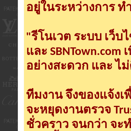
อยู่ในระหว่างการ ทำ
"รีโนเวต ระบบ เว็บ
และ SBNTown.com เพ
อย่างสะดวก และ ไม่
ทีมงาน จึงของแจ้งเพ
จะหยุดงานตรวจ Tru
ชั่วคราว จนกว่า จะ