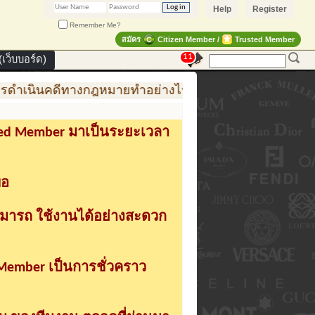
Help
Register
Remember Me?
สมัคร
Citizen Member /
Trusted Member
11
เว็บบอร์ด)
ดำเนินคดีทางกฎหมายทำอย่างไร
การสร้าง สินค้าแฟชั่
sted Member มาเป็นระยะเวลา
่อ
ามารถ ใช้งานได้อย่างสะดวก
 Member เป็นการชั่วคราว