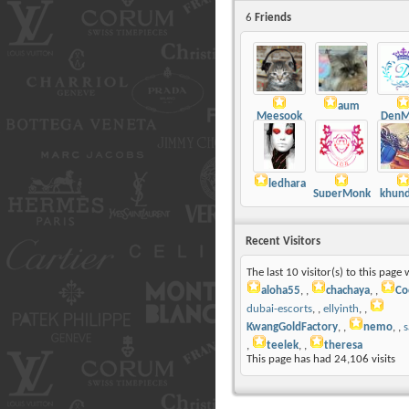
6
Friends
aum
Meesook
DenM
ledhara
SuperMonkey
khun
Recent Visitors
The last 10 visitor(s) to this page 
aloha55
,
chachaya
,
Co
dubai-escorts
,
ellyinth
,
KwangGoldFactory
,
nemo
,
s
teelek
,
theresa
This page has had
24,106
visits