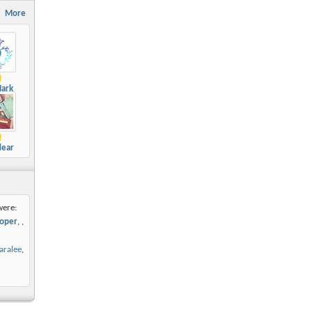
More
ark
dear
were:
oper
,
aralee
,