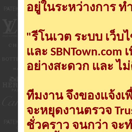
อยู่ในระหว่างการ ทำ
"รีโนเวต ระบบ เว็บ
และ SBNTown.com เพ
อย่างสะดวก และ ไม่
ทีมงาน จึงของแจ้งเพ
จะหยุดงานตรวจ Tru
ชั่วคราว จนกว่า จะ