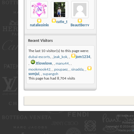
cutie_t
nataliepinku
BeautBerry
Recent Visitors
The last 10 visitor(s) to this page were:
dubai-escorts
,
jeak_kok
,
jom1234
,
Jtlovelove
,
manu44
,
mookmook42
,
poupaez
,
sinadda
,
somjui
,
supangoh
This page has had
8,704
visits
All times ar
Powered
Copyright © 2026 vBul
Hacks por
v