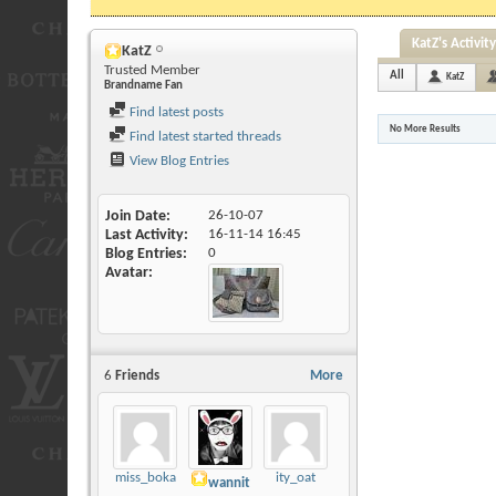
KatZ's Activity
KatZ
Trusted Member
All
KatZ
Brandname Fan
Find latest posts
No More Results
Find latest started threads
View Blog Entries
Join Date
26-10-07
Last Activity
16-11-14
16:45
Blog Entries
0
Avatar
6
Friends
More
miss_boka
ity_oat
wannit