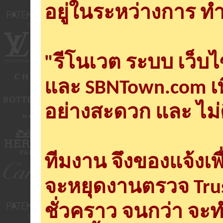
อยู่ในระหว่างการ ทำ
"รีโนเวต ระบบ เว็บ
และ SBNTown.com เพ
อย่างสะดวก และ ไม่
ทีมงาน จึงของแจ้งเพ
จะหยุดงานตรวจ Tru
ชั่วคราว จนกว่า จะ