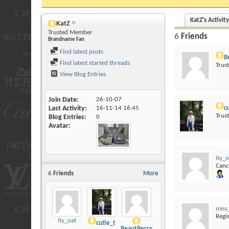
KatZ's Activity
KatZ
Trusted Member
6
Friends
Brandname Fan
Find latest posts
B
Find latest started threads
Trus
View Blog Entries
Join Date
26-10-07
c
Last Activity
16-11-14
16:45
Trus
Blog Entries
0
Avatar
ity_o
Canc
6
Friends
More
miss
Regi
ity_oat
cutie_t
BeautBerry