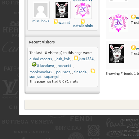
n
miss_boka
Trus
wannit
nataliepinku
Recent Visitors
w
The last 10 visitor(s) to this page were:
Trus
dubai-escorts
,
jeak_kok
,
jom1234
,
Jtlovelove
,
manu44
,
mookmook42
,
poupaez
,
sinadda
,
Showing Friends 1 to
somjui
,
supangoh
This page has had
8,691
visits
All times ar
Powered
Copyright © 2026 vBul
Hacks por
v