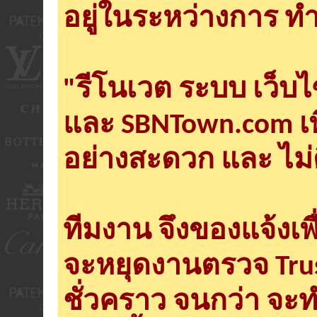
อยู่ในระหว่างการ ทำ
"รีโนเวต ระบบ เว็บ
และ SBNTown.com เพ
อย่างสะดวก และ ไม่
ทีมงาน จึงของแจ้งเพ
จะหยุดงานตรวจ Tru
ชั่วคราว จนกว่า จะ