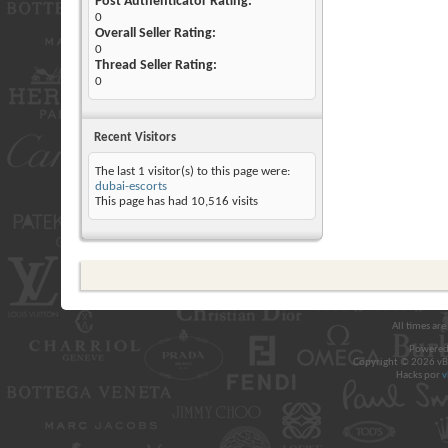
Post Authenticator Rating:
0
Overall Seller Rating:
0
Thread Seller Rating:
0
Recent Visitors
The last 1 visitor(s) to this page were:
dubai-escorts
This page has had
10,516
visits
All times ar
Powered
Copyright © 2026 vBul
Hacks por
v