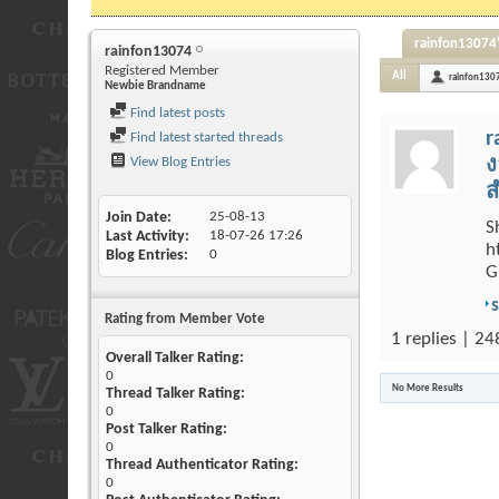
rainfon13074'
rainfon13074
Registered Member
All
rainfon130
Newbie Brandname
Find latest posts
r
Find latest started threads
View Blog Entries
ง
ส
Join Date
25-08-13
S
Last Activity
18-07-26
17:26
h
Blog Entries
0
G
Rating from Member Vote
1 replies | 24
Overall Talker Rating:
0
No More Results
Thread Talker Rating:
0
Post Talker Rating:
0
Thread Authenticator Rating:
0