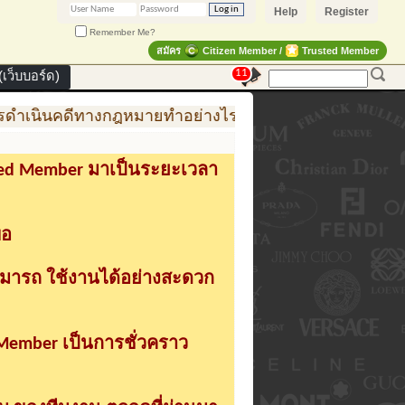
Help
Register
Remember Me?
สมัคร
Citizen Member /
Trusted Member
11
เว็บบอร์ด)
ดำเนินคดีทางกฎหมายทำอย่างไร
การสร้าง สินค้าแฟชั่
sted Member มาเป็นระยะเวลา
่อ
ามารถ ใช้งานได้อย่างสะดวก
 Member เป็นการชั่วคราว