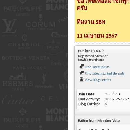
ขอโทษเพื่อสมาชิกทุ
ครับ
ทีมงาน SBN
11 เมษายน 2567
rainfon13074
Registered Member
Newbie Brandname
Find latest posts
Find latest started threads
View Blog Entries
Join Date
25-08-13
Last Activity
18-07-26
17:26
Blog Entries
0
Rating from Member Vote