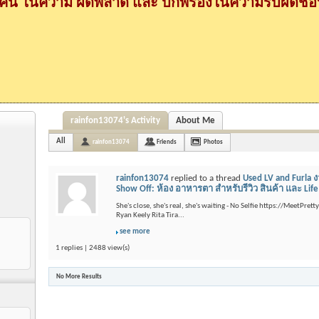
กคน ในความ ผิดพลาด และ บกพร่องในความรับผิดชอบ
rainfon13074's Activity
About Me
All
rainfon13074
Friends
Photos
rainfon13074
replied to a thread
Used LV and Furla 
Show Off: ห้อง อาหารตา สำหรับรีวิว สินค้า และ Life St
She's close, she's real, she's waiting - No Selfie https://MeetPre
Ryan Keely Rita Tira...
see more
1 replies | 2488 view(s)
No More Results