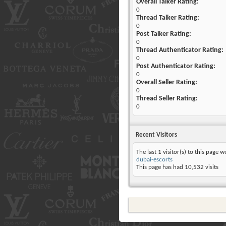
Overall Talker Rating:
0
Thread Talker Rating:
0
Post Talker Rating:
0
Thread Authenticator Rating:
0
Post Authenticator Rating:
0
Overall Seller Rating:
0
Thread Seller Rating:
0
Recent Visitors
The last 1 visitor(s) to this page w
dubai-escorts
This page has had
10,532
visits