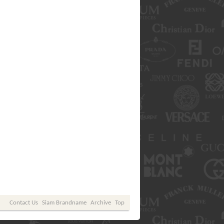
Contact Us
Siam Brandname
Archive
Top