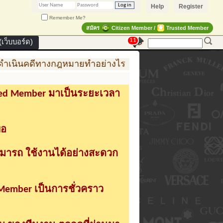
Help
Register
Remember Me?
สมัคร
Citizen Member /
Trusted Member
11
เว็บบอร์ด)
เนินคดีทางกฎหมายทำอย่างไร
การสร้าง สินค้าแฟชั่น 
sted Member มาเป็นระยะเวลา
่อ
ามารถ ใช้งานได้อย่างสะดวก
 Member เป็นการชั่วคราว