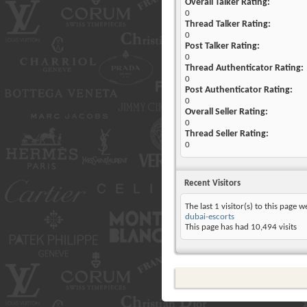
Overall Talker Rating:
0
Thread Talker Rating:
0
Post Talker Rating:
0
Thread Authenticator Rating:
0
Post Authenticator Rating:
0
Overall Seller Rating:
0
Thread Seller Rating:
0
Recent Visitors
The last 1 visitor(s) to this page w
dubai-escorts
This page has had
10,494
visits