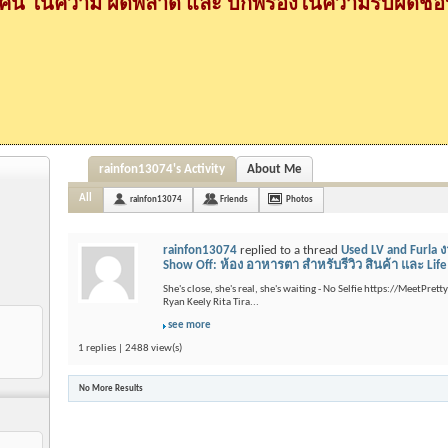
กคน ในความ ผิดพลาด และ บกพร่องในความรับผิดชอบ
rainfon13074's Activity
About Me
All
rainfon13074
Friends
Photos
rainfon13074
replied to a thread
Used LV and Furla 
Show Off: ห้อง อาหารตา สำหรับรีวิว สินค้า และ Life St
She's close, she's real, she's waiting - No Selfie https://MeetPre
Ryan Keely Rita Tira...
see more
1 replies | 2488 view(s)
No More Results