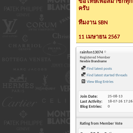
ขอโทษเพื่อสมาชิกทุ
ครับ
ทีมงาน SBN
11 เมษายน 2567
rainfon13074
Registered Member
Newbie Brandname
Find latest posts
Find latest started threads
View Blog Entries
Join Date
25-08-13
Last Activity
18-07-26
17:26
Blog Entries
0
Rating from Member Vote