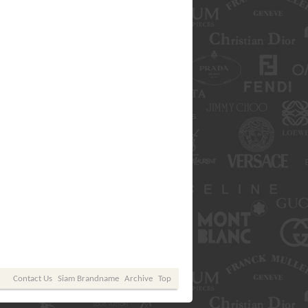
Contact Us
Siam Brandname
Archive
Top