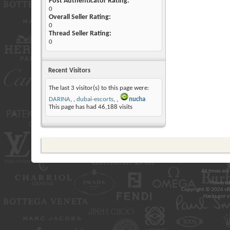
Post Authenticator Rating:
0
Overall Seller Rating:
0
Thread Seller Rating:
0
Recent Visitors
The last 3 visitor(s) to this page were:
DARINA
,
dubai-escorts
,
nucha
This page has had
46,188
visits
All times ar
Powered
Copyright © 2026 vBul
Hacks por
v