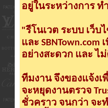
อยู่ในระหว่างการ ทำ
"รีโนเวต ระบบ เว็บ
และ SBNTown.com เพ
อย่างสะดวก และ ไม่
ทีมงาน จึงของแจ้งเพ
จะหยุดงานตรวจ Tru
ชั่วคราว จนกว่า จะ