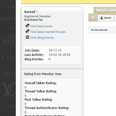
Barbell's Activ
Barbell
Registered Member
All
Barbell
Brandname Fan
Find latest posts
No More Results
Find latest started threads
View Blog Entries
Join Date
26-11-13
Last Activity
13-02-16
18:26
Blog Entries
0
Rating from Member Vote
Overall Talker Rating:
0
Thread Talker Rating:
0
Post Talker Rating:
0
Thread Authenticator Rating:
0