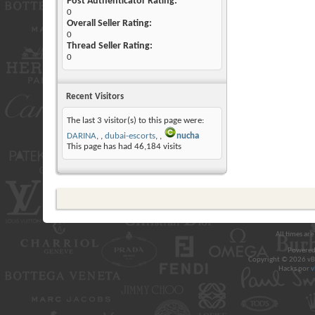
Post Authenticator Rating:
0
Overall Seller Rating:
0
Thread Seller Rating:
0
Recent Visitors
The last 3 visitor(s) to this page were:
DARINA
,
dubai-escorts
,
nucha
This page has had
46,184
visits
All times ar
Powered
Copyright © 2026 vBul
Hacks por
v