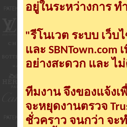
อยู่ในระหว่างการ ทำ
"รีโนเวต ระบบ เว็บ
และ SBNTown.com เพ
อย่างสะดวก และ ไม่
ทีมงาน จึงของแจ้งเพ
จะหยุดงานตรวจ Tru
ชั่วคราว จนกว่า จะ