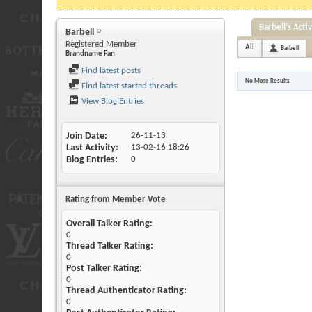
Barbell's Activ
Barbell
Registered Member
All
Barbell
Brandname Fan
Find latest posts
No More Results
Find latest started threads
View Blog Entries
Join Date
26-11-13
Last Activity
13-02-16
18:26
Blog Entries
0
Rating from Member Vote
Overall Talker Rating:
0
Thread Talker Rating:
0
Post Talker Rating:
0
Thread Authenticator Rating:
0