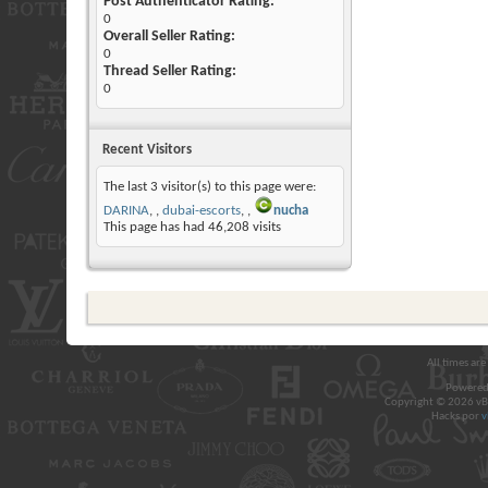
Post Authenticator Rating:
0
Overall Seller Rating:
0
Thread Seller Rating:
0
Recent Visitors
The last 3 visitor(s) to this page were:
DARINA
,
dubai-escorts
,
nucha
This page has had
46,208
visits
All times ar
Powered
Copyright © 2026 vBul
Hacks por
v