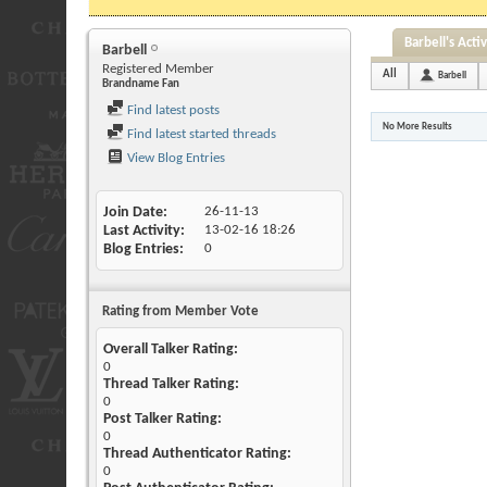
Barbell's Activ
Barbell
Registered Member
All
Barbell
Brandname Fan
Find latest posts
No More Results
Find latest started threads
View Blog Entries
Join Date
26-11-13
Last Activity
13-02-16
18:26
Blog Entries
0
Rating from Member Vote
Overall Talker Rating:
0
Thread Talker Rating:
0
Post Talker Rating:
0
Thread Authenticator Rating:
0