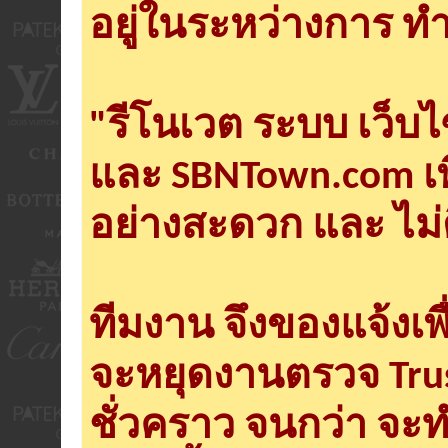
อยู่ในระหว่างการ ทำ
"รีโนเวต ระบบ เว็บ
และ SBNTown.com เพ
อย่างสะดวก และ ไม่
ทีมงาน จึงของแจ้งเพ
จะหยุดงานตรวจ Tru
ชั่วคราว จนกว่า จะ