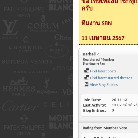
ขอโทษเพื่อสมาชิกทุ
ครับ
ทีมงาน SBN
11 เมษายน 2567
Barbell
Registered Member
Brandname Fan
Find latest posts
Find latest started threads
View Blog Entries
Join Date
26-11-13
Last Activity
13-02-16
18:26
Blog Entries
0
Rating from Member Vote