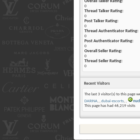
Overall Talker Rating:
0
Thread Talker Rating:
0
Post Talker Rating:
0
Thread Authenticator Rating:
0
Post Authenticator Rating:
0
Overall Seller Rating:
0
Thread Seller Rating:
0
Recent Visitors
The last 3 visitor(s) to this page w
DARINA
,
dubai-escorts
,
nuc
This page has had
46,219
visits