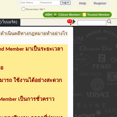
Help
Register
Remember Me?
สมัคร
Citizen Member /
Trusted Member
11
เว็บบอร์ด)
ำเนินคดีทางกฎหมายทำอย่างไร
การสร้าง สินค้าแฟชั่น
sted Member มาเป็นระยะเวลา
่อ
ามารถ ใช้งานได้อย่างสะดวก
 Member เป็นการชั่วคราว