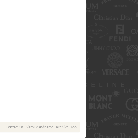
Contact Us
Siam Brandname
Archive
Top