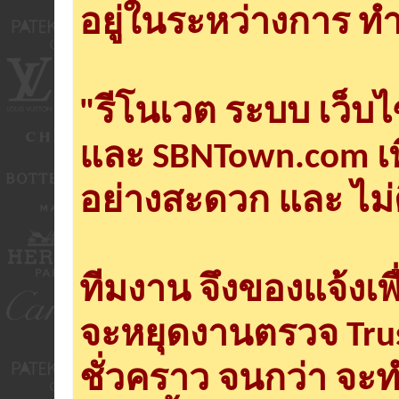
อยู่ในระหว่างการ ทำ
"รีโนเวต ระบบ เว็บ
และ SBNTown.com เพ
อย่างสะดวก และ ไม่
ทีมงาน จึงของแจ้งเพ
จะหยุดงานตรวจ Tru
ชั่วคราว จนกว่า จะ