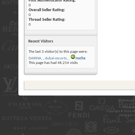
Post Authenticator Rating:
0
Overall Seller Rating:
0
Thread Seller Rating:
0
Recent Visitors
The last 3 visitor(s) to this page were:
DARINA
,
dubai-escorts
,
nucha
This page has had
46,214
visits
All times ar
Powered
Copyright © 2026 vBul
Hacks por
v