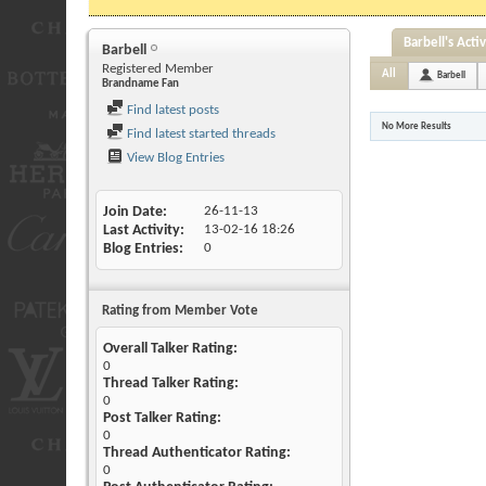
Barbell's Activ
Barbell
Registered Member
All
Barbell
Brandname Fan
Find latest posts
No More Results
Find latest started threads
View Blog Entries
Join Date
26-11-13
Last Activity
13-02-16
18:26
Blog Entries
0
Rating from Member Vote
Overall Talker Rating:
0
Thread Talker Rating:
0
Post Talker Rating:
0
Thread Authenticator Rating:
0