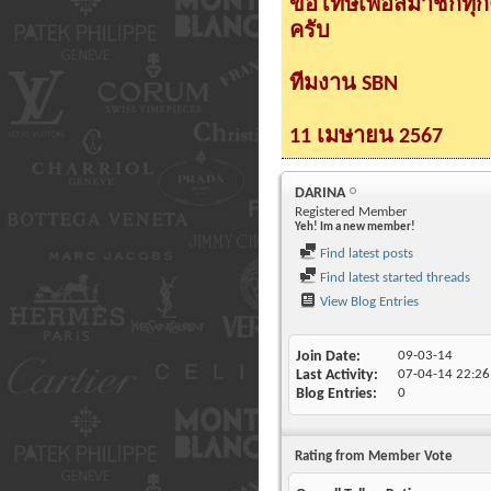
ขอโทษเพื่อสมาชิกทุ
ครับ
ทีมงาน SBN
11 เมษายน 2567
DARINA
Registered Member
Yeh! Im a new member!
Find latest posts
Find latest started threads
View Blog Entries
Join Date
09-03-14
Last Activity
07-04-14
22:26
Blog Entries
0
Rating from Member Vote