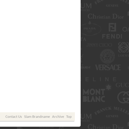
Contact Us
Siam Brandname
Archive
Top