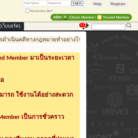
Help
Register
Remember Me?
สมัคร
Citizen Member /
Trusted Member
11
เว็บบอร์ด)
ดำเนินคดีทางกฎหมายทำอย่างไร
การสร้าง สินค้าแฟชั่
sted Member มาเป็นระยะเวลา
่อ
ามารถ ใช้งานได้อย่างสะดวก
 Member เป็นการชั่วคราว