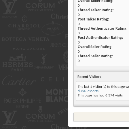
Overall Talker Rating:
0
Thread Talker Rating:
0
Post Talker Rating:
0
Thread Authenticator Rating:
0
Post Authenticator Rating:
0
Overall Seller Rating:
0
Thread Seller Rating:
0
Recent Visitors
The last 1 visitor(s) to this page w
dubai-escorts
This page has had
6,374
visits