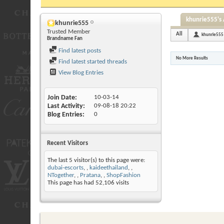
khunrie555's 
khunrie555
Trusted Member
All
khunrie555
Brandname Fan
Find latest posts
No More Results
Find latest started threads
View Blog Entries
Join Date
10-03-14
Last Activity
09-08-18
20:22
Blog Entries
0
Recent Visitors
The last 5 visitor(s) to this page were:
dubai-escorts
,
kaideethailand
,
NTogether
,
Pratana
,
ShopFashion
This page has had
52,106
visits