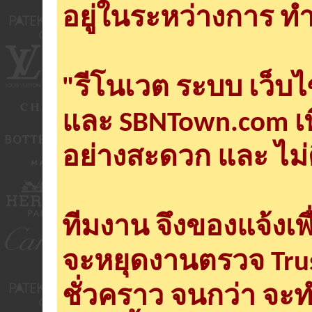
อยู่ในระหว่างการ ทำ
"รีโนเวต ระบบ เว็บ
และ SBNTown.com เพ
อย่างสะดวก และ ไม่
ทีมงาน จึงของแจ้งเพ
จะหยุดงานตรวจ Tru
ชั่วคราว จนกว่า จะ