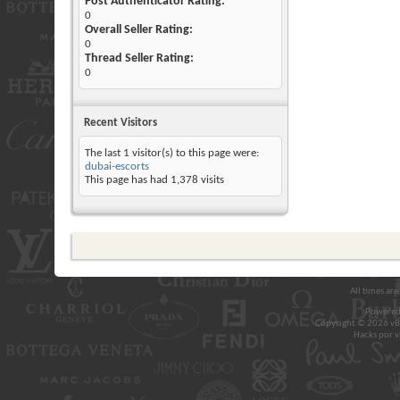
Post Authenticator Rating:
0
Overall Seller Rating:
0
Thread Seller Rating:
0
Recent Visitors
The last 1 visitor(s) to this page were:
dubai-escorts
This page has had
1,378
visits
All times ar
Powered
Copyright © 2026 vBul
Hacks por
v