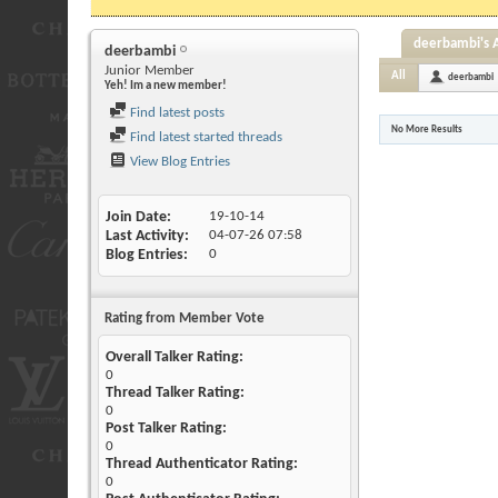
deerbambi's A
deerbambi
Junior Member
All
deerbambi
Yeh! Im a new member!
Find latest posts
No More Results
Find latest started threads
View Blog Entries
Join Date
19-10-14
Last Activity
04-07-26
07:58
Blog Entries
0
Rating from Member Vote
Overall Talker Rating:
0
Thread Talker Rating:
0
Post Talker Rating:
0
Thread Authenticator Rating:
0