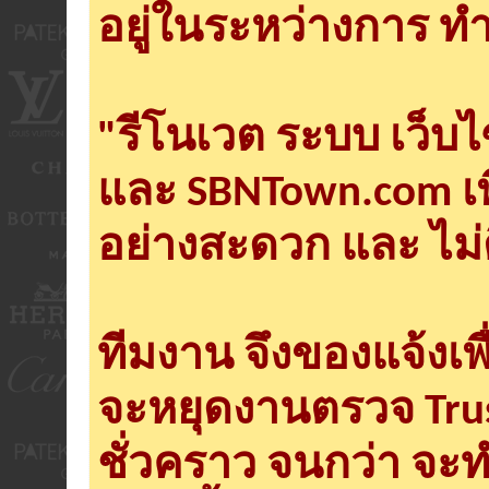
อยู่ในระหว่างการ ทำ
"รีโนเวต ระบบ เว็บ
และ SBNTown.com เพ
อย่างสะดวก และ ไม่
ทีมงาน จึงของแจ้งเพ
จะหยุดงานตรวจ Tru
ชั่วคราว จนกว่า จะ