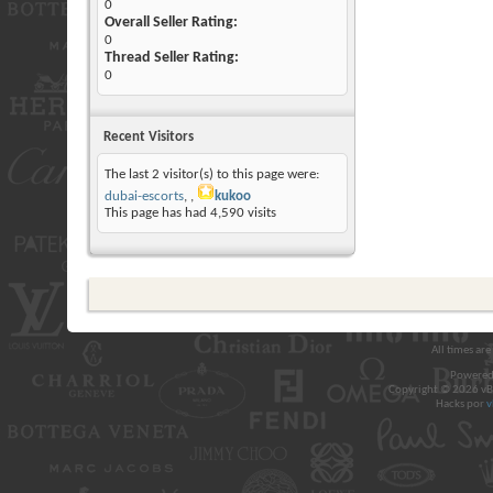
0
Overall Seller Rating:
0
Thread Seller Rating:
0
Recent Visitors
The last 2 visitor(s) to this page were:
dubai-escorts
,
kukoo
This page has had
4,590
visits
All times ar
Powered
Copyright © 2026 vBul
Hacks por
v