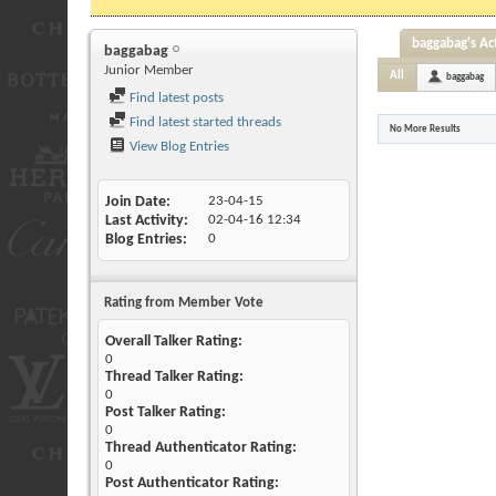
baggabag's Act
baggabag
Junior Member
All
baggabag
Find latest posts
Find latest started threads
No More Results
View Blog Entries
Join Date
23-04-15
Last Activity
02-04-16
12:34
Blog Entries
0
Rating from Member Vote
Overall Talker Rating:
0
Thread Talker Rating:
0
Post Talker Rating:
0
Thread Authenticator Rating:
0
Post Authenticator Rating: