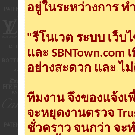
อยู่ในระหว่างการ ทำ
"รีโนเวต ระบบ เว็บ
และ SBNTown.com เพ
อย่างสะดวก และ ไม่
ทีมงาน จึงของแจ้งเพ
จะหยุดงานตรวจ Tru
ชั่วคราว จนกว่า จะ