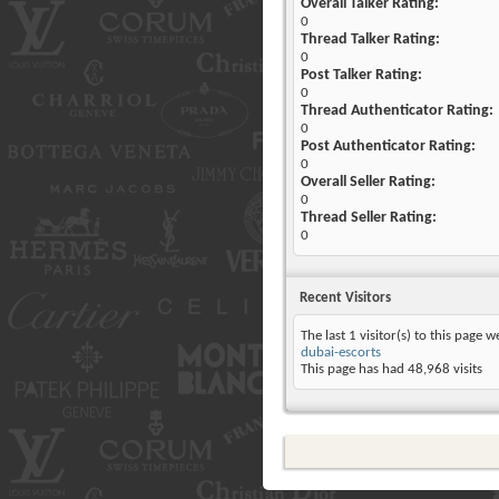
Overall Talker Rating:
0
Thread Talker Rating:
0
Post Talker Rating:
0
Thread Authenticator Rating:
0
Post Authenticator Rating:
0
Overall Seller Rating:
0
Thread Seller Rating:
0
Recent Visitors
The last 1 visitor(s) to this page w
dubai-escorts
This page has had
48,968
visits