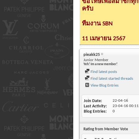
ขอโทษเพื่อสมาชิกทุ
ครับ
ทีมงาน SBN
11 เมษายน 2567
pieakk25
Junior Member
Yeh! Im a new member!
Find latest posts
Find latest started threads
View Blog Entries
Join Date
22-04-16
Last Activity
23-04-16
00:11
Blog Entries
0
Rating from Member Vote