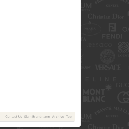
Contact Us
Siam Brandname
Archive
Top