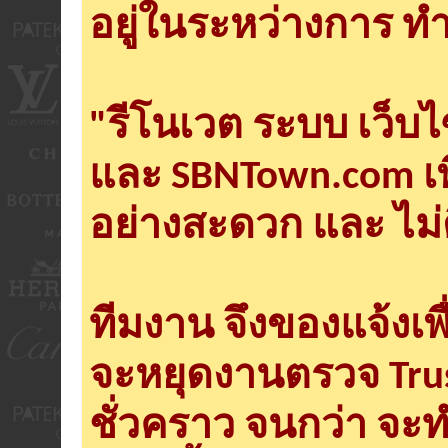
อยู่ในระหว่างการ ทำ
"รีโนเวต ระบบ เว็บ
และ SBNTown.com เพ
อย่างสะดวก และ ไม่
ทีมงาน จึงของแจ้งเพ
จะหยุดงานตรวจ Tru
ชั่วคราว จนกว่า จะ