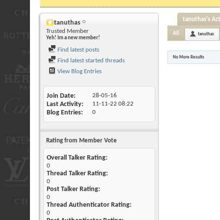
tanuthas's Act
tanuthas
Trusted Member
All
tanuthas
Yeh! Im a new member!
Find latest posts
No More Results
Find latest started threads
View Blog Entries
Join Date
28-05-16
Last Activity
11-11-22
08:22
Blog Entries
0
Rating from Member Vote
Overall Talker Rating:
0
Thread Talker Rating:
0
Post Talker Rating:
0
Thread Authenticator Rating:
0