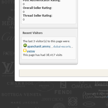
Post Authenticator Rating:
0
Overall Seller Rating:
0
Thread Seller Rating:
0
Recent Visitors
The last 3 visitor(s) to this page were:
apanchanit.ammy
,
dubai-escorts
,
yazzay
This page has had
38,417
visits
All times ar
Powered
Copyright © 2026 vBul
Hacks por
v