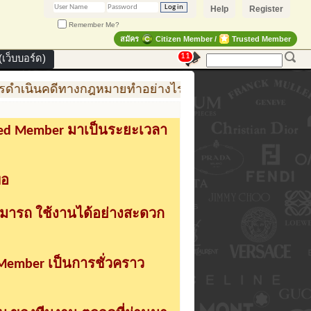
Help
Register
Remember Me?
สมัคร
Citizen Member /
Trusted Member
11
เว็บบอร์ด)
ดำเนินคดีทางกฎหมายทำอย่างไร
การสร้าง สินค้าแฟชั่
sted Member มาเป็นระยะเวลา
่อ
ามารถ ใช้งานได้อย่างสะดวก
 Member เป็นการชั่วคราว