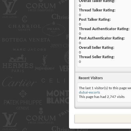
Overall Talker Rating:
0
Thread Talker Rating:
0
Post Talker Rating:
0
Thread Authenticator Rating:
0
Post Authenticator Rating:
0
Overall Seller Rating:
0
Thread Seller Rating:
0
Recent Visitors
The last 1 visitor(s) to this page w
dubai-escorts
This page has had
2,747
visits