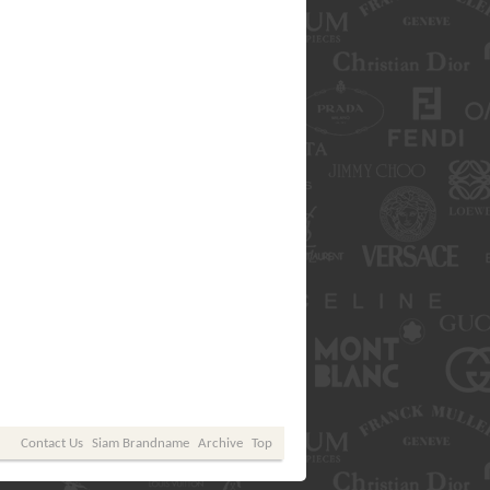
Contact Us
Siam Brandname
Archive
Top