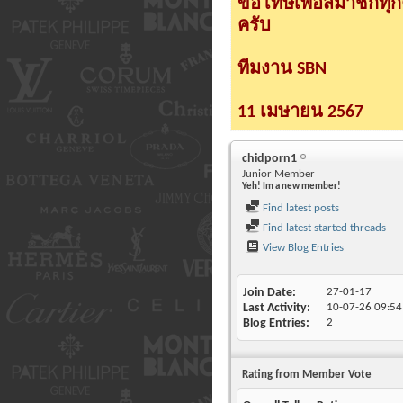
ขอโทษเพื่อสมาชิกทุ
ครับ
ทีมงาน SBN
11 เมษายน 2567
chidporn1
Junior Member
Yeh! Im a new member!
Find latest posts
Find latest started threads
View Blog Entries
Join Date
27-01-17
Last Activity
10-07-26
09:54
Blog Entries
2
Rating from Member Vote