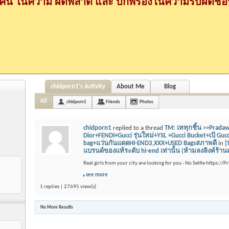
กคน ในความ ผิดพลาด และ บกพร่องในความรับผิดชอบ
chidporn1's Activity
About Me
Blog
All
chidporn1
Friends
Photos
chidporn1
replied to a thread
TM: เททุกชิ้น >>Prada
Dior+FENDI+Gucci รุ่นใหม่+YSL +Gucci Bucket+เป้ Gu
bag+แว่นกันแดดHI-END3,XXX+USED Bagsสภาพดี
in
[
แบรนด์ของแท้ระดับ hi-end เท่านั้น (ห้ามลงลิงค์ร้านค
Real girls from your city are looking for you - No Selfie https://
see more
1 replies | 27695 view(s)
No More Results