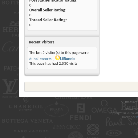
Post Authenticator Rating:
0
Overall Seller Rating:
0
Thread Seller Rating:
0
Recent Visitors
The last 2 visitor(s) to this page were:
dubai-escorts
,
LiiBunnie
This page has had
2,530
visits
All times ar
Powered
Copyright © 2026 vBul
Hacks por
v