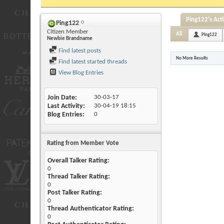
Ping122's Acti
Ping122
Citizen Member
All
Ping122
Newbie Brandname
Find latest posts
No More Results
Find latest started threads
View Blog Entries
Join Date
30-03-17
Last Activity
30-04-19
18:15
Blog Entries
0
Rating from Member Vote
Overall Talker Rating:
0
Thread Talker Rating:
0
Post Talker Rating:
0
Thread Authenticator Rating:
0