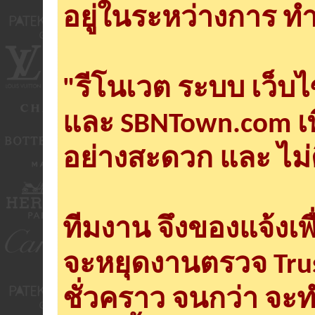
อยู่ในระหว่างการ ทำ
"รีโนเวต ระบบ เว็บ
และ SBNTown.com เพ
อย่างสะดวก และ ไม่
ทีมงาน จึงของแจ้งเพ
จะหยุดงานตรวจ Tru
ชั่วคราว จนกว่า จะ