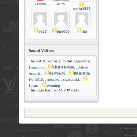
kaewta
Auto
santa2515
ae23
pp6006
jaja
Recent Visitors
The last 10 visitor(s) to this page were:
baggabag
,
Charlessblue
,
dubai-
escorts
,
Kety5678
,
KPanatda
,
NontS15
,
noopko
,
swarovski
,
taton
,
winning
This page has had
46,939
visits
All times ar
Powered