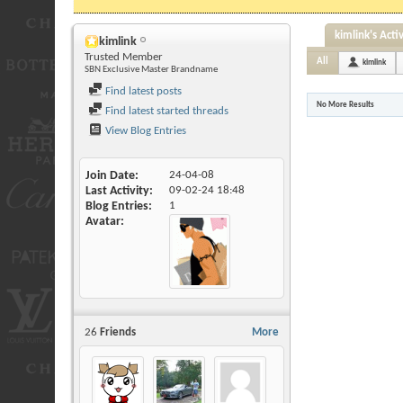
kimlink's Activ
kimlink
Trusted Member
All
kimlink
SBN Exclusive Master Brandname
Find latest posts
No More Results
Find latest started threads
View Blog Entries
Join Date
24-04-08
Last Activity
09-02-24
18:48
Blog Entries
1
Avatar
26
Friends
More