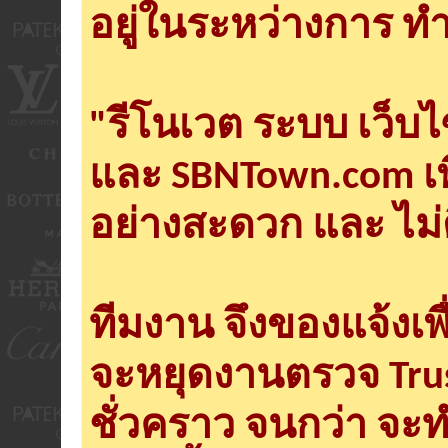
อยู่ในระหว่างการ ทำ
"รีโนเวต ระบบ เว็บ
และ SBNTown.com เพ
อย่างสะดวก และ ไม่
ทีมงาน จึงของแจ้งเพ
จะหยุดงานตรวจ Tru
ชั่วคราว จนกว่า จะ