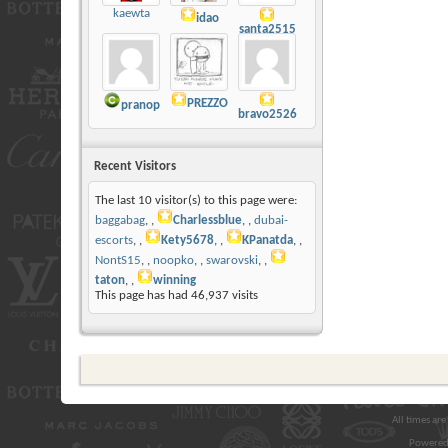
kaewta
idao
santa2515
PREZZO
pranop
bravo2526
Recent Visitors
The last 10 visitor(s) to this page were:
baggabag
,
Charlessblue
,
dubai-
escorts
,
Kety5678
,
KPanatda
,
NontS15
,
noopko
,
swarovski
,
taton
,
winning
This page has had
46,937
visits
All times ar
Powered