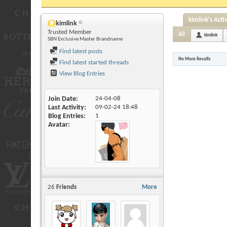
kimlink's Activ
kimlink
Trusted Member
All
kimlink
SBN Exclusive Master Brandname
Find latest posts
No More Results
Find latest started threads
View Blog Entries
Join Date
24-04-08
Last Activity
09-02-24
18:48
Blog Entries
1
Avatar
26
Friends
More