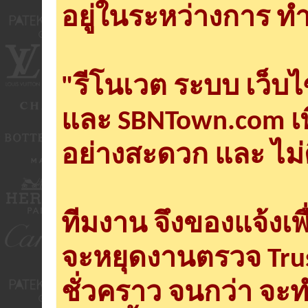
อยู่ในระหว่างการ ทำ
"รีโนเวต ระบบ เว็บ
และ SBNTown.com เพ
อย่างสะดวก และ ไม่
ทีมงาน จึงของแจ้งเพ
จะหยุดงานตรวจ Tru
ชั่วคราว จนกว่า จะ