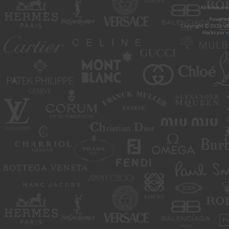
All times ar
Powered
Copyright © 2026 vBul
Hacks por
v