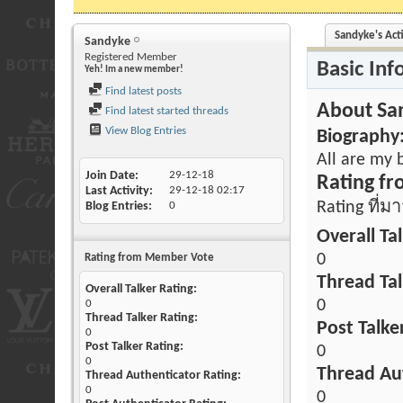
Sandyke's Acti
Sandyke
Registered Member
Basic Inf
Yeh! Im a new member!
Find latest posts
About Sa
Find latest started threads
View Blog Entries
Biography
All are my
Join Date
29-12-18
Rating f
Last Activity
29-12-18
02:17
Rating ที่
Blog Entries
0
Overall Tal
0
Rating from Member Vote
Thread Tal
Overall Talker Rating:
0
0
Thread Talker Rating:
Post Talke
0
Post Talker Rating:
0
0
Thread Aut
Thread Authenticator Rating:
0
0