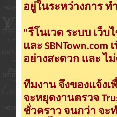
อยู่ในระหว่างการ ทำ
"รีโนเวต ระบบ เว็บ
และ SBNTown.com เพ
อย่างสะดวก และ ไม่
ทีมงาน จึงของแจ้งเพ
จะหยุดงานตรวจ Tru
ชั่วคราว จนกว่า จะ