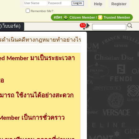
Help
Register
Remember Me?
สมัคร
Citizen Member /
Trusted Member
11
เว็บบอร์ด)
ดำเนินคดีทางกฎหมายทำอย่างไร
การสร้าง สินค้าแฟชั่
sted Member มาเป็นระยะเวลา
่อ
ามารถ ใช้งานได้อย่างสะดวก
 Member เป็นการชั่วคราว