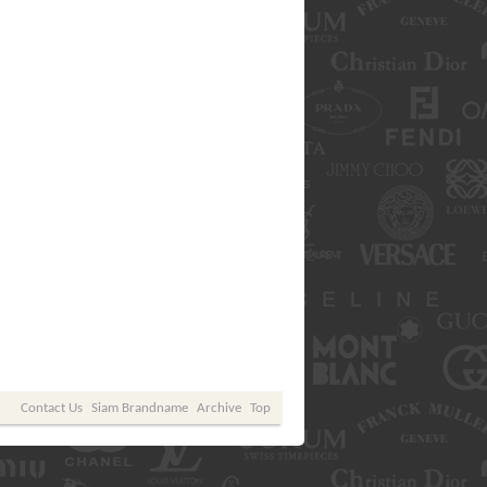
Contact Us
Siam Brandname
Archive
Top