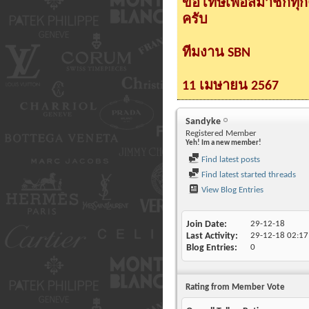
ขอโทษเพื่อสมาชิกทุ
ครับ
ทีมงาน SBN
11 เมษายน 2567
Sandyke
Registered Member
Yeh! Im a new member!
Find latest posts
Find latest started threads
View Blog Entries
Join Date
29-12-18
Last Activity
29-12-18
02:17
Blog Entries
0
Rating from Member Vote