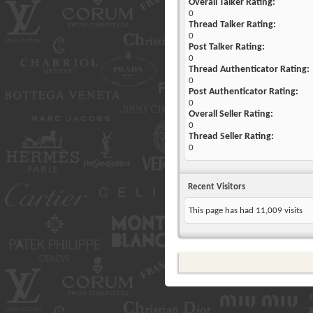
Overall Talker Rating:
0
Thread Talker Rating:
0
Post Talker Rating:
0
Thread Authenticator Rating:
0
Post Authenticator Rating:
0
Overall Seller Rating:
0
Thread Seller Rating:
0
Recent Visitors
This page has had
11,009
visits