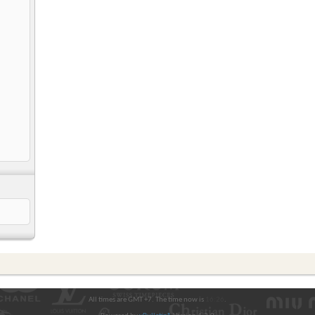
All times are GMT +7. The time now is
16:26
.