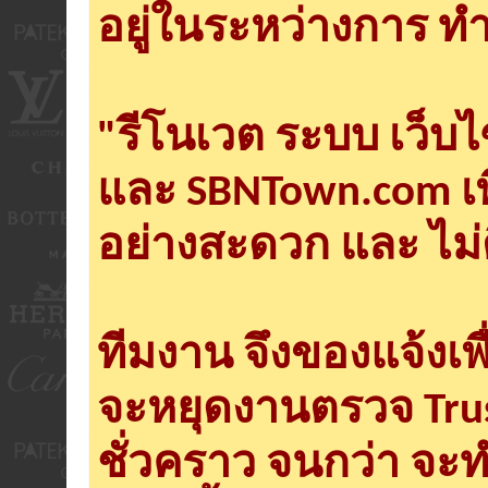
อยู่ในระหว่างการ ทำ
"รีโนเวต ระบบ เว็บ
และ SBNTown.com เพ
อย่างสะดวก และ ไม่
ทีมงาน จึงของแจ้งเพ
จะหยุดงานตรวจ Tru
ชั่วคราว จนกว่า จะ