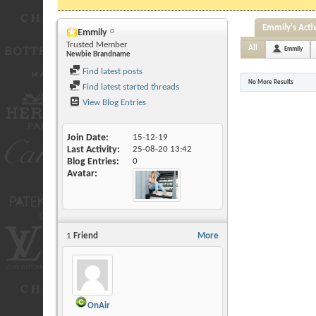
Emmily's Activ
Emmily
Trusted Member
All
Emmily
Newbie Brandname
Find latest posts
No More Results
Find latest started threads
View Blog Entries
Join Date
15-12-19
Last Activity
25-08-20
13:42
Blog Entries
0
Avatar
1
Friend
More
OnAir