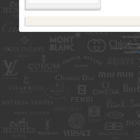
All times ar
Powered
Copyright © 2026 vBul
Hacks por
v