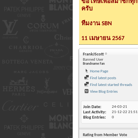
ขอโทษเพื่อสมาชิกทุ
ครับ
ทีมงาน SBN
11 เมษายน 2567
FrankJScott
Banned User
Brandname Fan
Home Page
Find latest posts
Find latest started threads
View Blog Entries
Join Date
24-03-21
Last Activity
21-12-22
21:51
Blog Entries
0
Rating from Member Vote