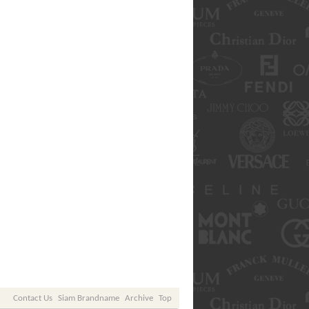
Contact Us
Siam Brandname
Archive
Top