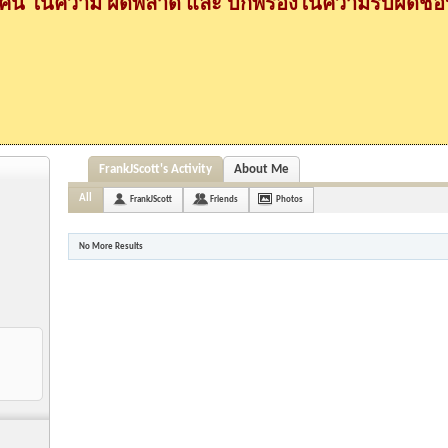
กคน ในความ ผิดพลาด และ บกพร่องในความรับผิดชอบ
FrankJScott's Activity
About Me
All
FrankJScott
Friends
Photos
No More Results