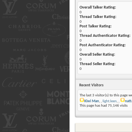
Overall Talker Rating:
0
Thread Talker Rating:
0
Post Talker Rating:
0
Thread Authenticator Rating:
0
Post Authenticator Rating:
0
Overall Seller Rating:
0
Thread Seller Rating:
0
Recent Visitors
The last 3 visitor(s) to this page w
Kiwi Man
,
light.leen
,
natt
This page has had
75,146
visits