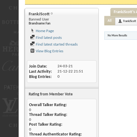
FrankJScott's 
FrankJScott
Banned User
All
FrankJScott
Brandname Fan
Home Page
No More Results
Find latest posts
Find latest started threads
View Blog Entries
Join Date
24-03-21
Last Activity
21-12-22
21:51
Blog Entries
0
Rating from Member Vote
Overall Talker Rating:
0
Thread Talker Rating:
0
Post Talker Rating:
0
Thread Authenticator Rating: