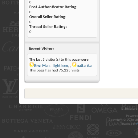
0
Post Authenticator Rating:
0
Overall Seller Rating:
0
Thread Seller Rating:
0
Recent Visitors
The last 3 visitor(s) to this page were:
Kiwi Man
,
light.leen
,
nattarika
This page has had
75,223
visits
All times ar
Powered
Copyright © 2026 vBul
Hacks por
v