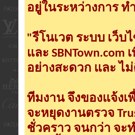
อยู่ในระหว่างการ ทำ
"รีโนเวต ระบบ เว็บ
และ SBNTown.com เพ
อย่างสะดวก และ ไม่
ทีมงาน จึงของแจ้งเพ
จะหยุดงานตรวจ Tru
ชั่วคราว จนกว่า จะ