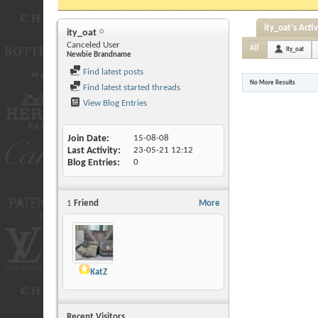
ity_oat's Activ
ity_oat
Canceled User
All
ity_oat
Newbie Brandname
Find latest posts
No More Results
Find latest started threads
View Blog Entries
Join Date
15-08-08
Last Activity
23-05-21
12:12
Blog Entries
0
1
Friend
More
KatZ
Recent Visitors