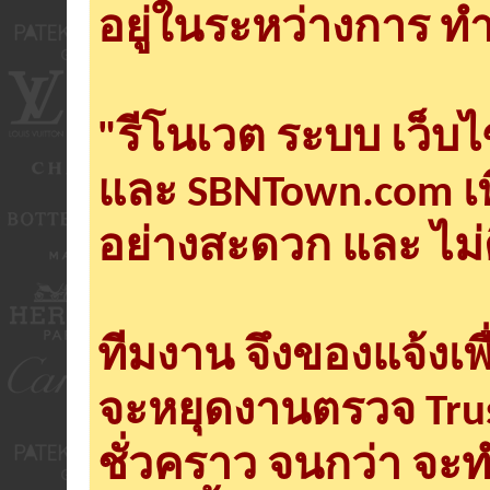
อยู่ในระหว่างการ ทำ
"รีโนเวต ระบบ เว็บ
และ SBNTown.com เพ
อย่างสะดวก และ ไม่
ทีมงาน จึงของแจ้งเพ
จะหยุดงานตรวจ Tru
ชั่วคราว จนกว่า จะ