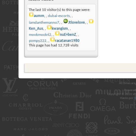
The last 10 visitor(s) to this page were:
aumm
,
dubai-escorts
,
iamdanthemanno7
,
Jtlovelove
,
Ken_Aus
,
kwangism
,
mookmook42
,
nuE+benZ
,
pompy222
,
racatanan1980
This page has had
12,728
visits
All times ar
Powered
Copyright © 2026 vBul
Hacks por
v