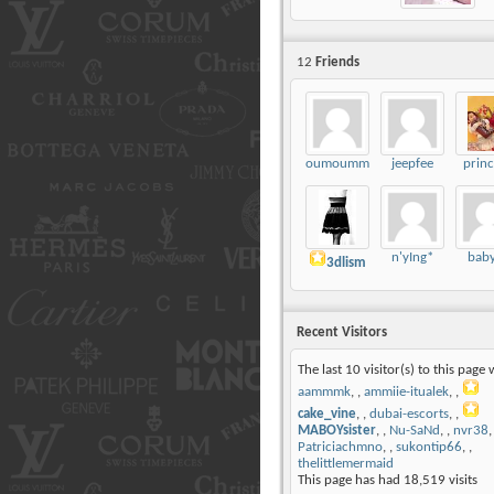
12
Friends
oumoumm
jeepfee
princ
n'yIng*
baby
3dlism
Recent Visitors
The last 10 visitor(s) to this page 
aammmk
,
ammiie-itualek
,
cake_vine
,
dubai-escorts
,
MABOYsister
,
Nu-SaNd
,
nvr38
Patriciachmno
,
sukontip66
,
thelittlemermaid
This page has had
18,519
visits