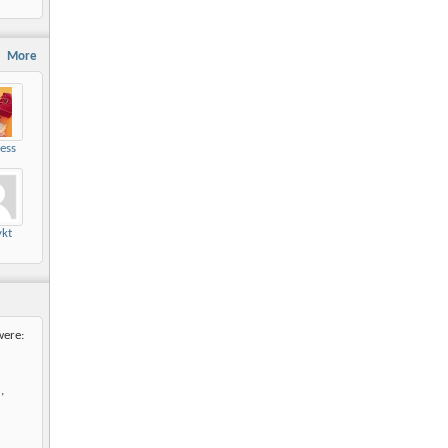
More
ess
kt
were:
,