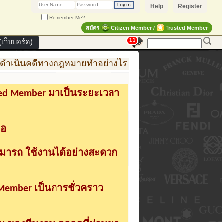
Help
Register
Remember Me?
สมัคร
Citizen Member /
Trusted Member
11
เว็บบอร์ด)
ำเนินคดีทางกฎหมายทำอย่างไร
การสร้าง สินค้าแฟชั่น
sted Member มาเป็นระยะเวลา
่อ
ามารถ ใช้งานได้อย่างสะดวก
 Member เป็นการชั่วคราว