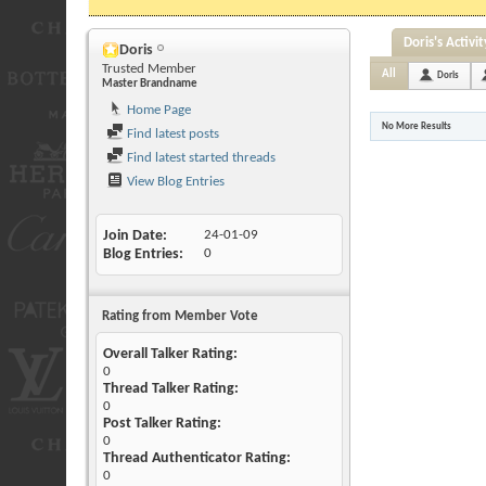
Doris's Activit
Doris
Trusted Member
All
Doris
Master Brandname
Home Page
No More Results
Find latest posts
Find latest started threads
View Blog Entries
Join Date
24-01-09
Blog Entries
0
Rating from Member Vote
Overall Talker Rating:
0
Thread Talker Rating:
0
Post Talker Rating:
0
Thread Authenticator Rating:
0