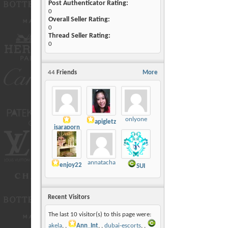
Post Authenticator Rating:
0
Overall Seller Rating:
0
Thread Seller Rating:
0
44
Friends
More
onlyone
apigletz
isaraporn
annatacha
enjoy22
SUI
Recent Visitors
The last 10 visitor(s) to this page were:
akela
,
Ann_Int
,
dubai-escorts
,