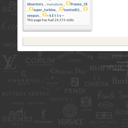
Idearstory
,
mamatone
,
Pranee_18
,
super_turbine
,
tomtod01
,
yeepun
,
~ k E t S y ~
This page has had
24,573
visits
All times ar
Powered
Copyright © 2026 vBul
Hacks por
v