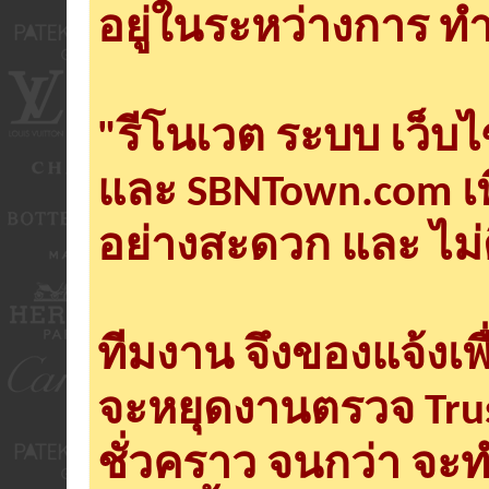
อยู่ในระหว่างการ ทำ
"รีโนเวต ระบบ เว็บ
และ SBNTown.com เพ
อย่างสะดวก และ ไม่
ทีมงาน จึงของแจ้งเพ
จะหยุดงานตรวจ Tru
ชั่วคราว จนกว่า จะ