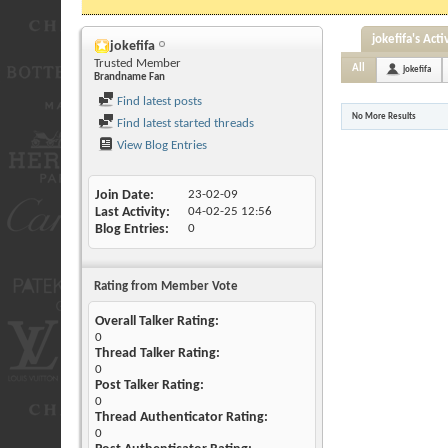
jokefifa's Acti
jokefifa
Trusted Member
All
jokefifa
Brandname Fan
Find latest posts
No More Results
Find latest started threads
View Blog Entries
Join Date
23-02-09
Last Activity
04-02-25
12:56
Blog Entries
0
Rating from Member Vote
Overall Talker Rating:
0
Thread Talker Rating:
0
Post Talker Rating:
0
Thread Authenticator Rating:
0