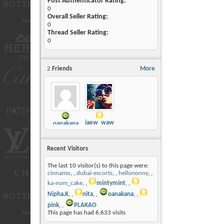
Post Authenticator Rating:
0
Overall Seller Rating:
0
Thread Seller Rating:
0
2
Friends
More
jaew_waw
oanakana
Recent Visitors
The last 10 visitor(s) to this page were:
cinnamo
,
dubai-escorts
,
hellononny
,
ka-nom_cake
,
mintymint
,
Nipha.K
,
nita
,
oanakana
,
pink
,
PLAKAO
This page has had
6,633
visits