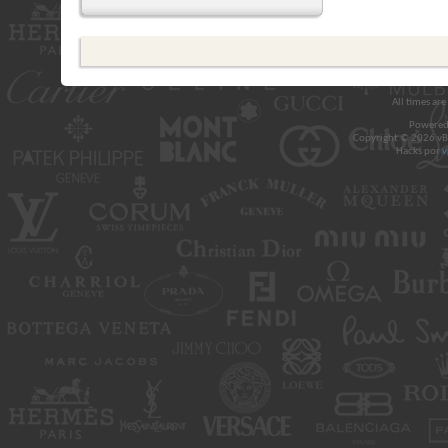
All times ar
Powered
Copyright © 2026 vBul
Hacks por
v