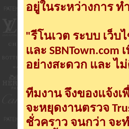
อยู่ในระหว่างการ ทำ
"รีโนเวต ระบบ เว็บ
และ SBNTown.com เพ
อย่างสะดวก และ ไม่
ทีมงาน จึงของแจ้งเพ
จะหยุดงานตรวจ Tru
ชั่วคราว จนกว่า จะ