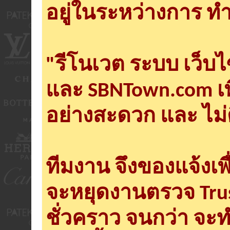
อยู่ในระหว่างการ ทำ
"รีโนเวต ระบบ เว็บ
และ SBNTown.com เพ
อย่างสะดวก และ ไม่
ทีมงาน จึงของแจ้งเพ
จะหยุดงานตรวจ Tru
ชั่วคราว จนกว่า จะ