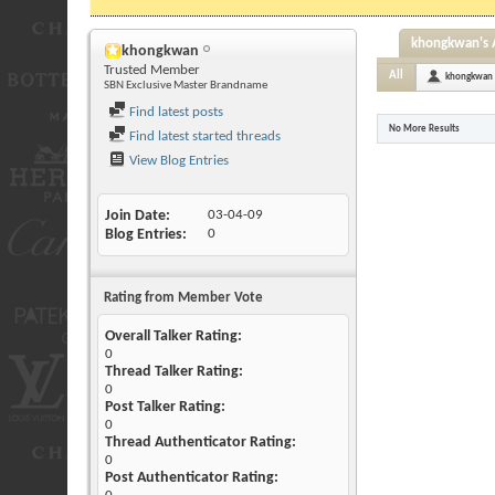
khongkwan's A
khongkwan
Trusted Member
All
khongkwan
SBN Exclusive Master Brandname
Find latest posts
No More Results
Find latest started threads
View Blog Entries
Join Date
03-04-09
Blog Entries
0
Rating from Member Vote
Overall Talker Rating:
0
Thread Talker Rating:
0
Post Talker Rating:
0
Thread Authenticator Rating:
0
Post Authenticator Rating: