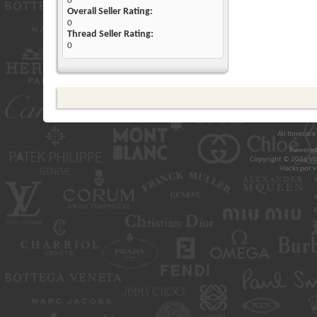
0
Overall Seller Rating:
0
Thread Seller Rating:
0
All times ar
Powered
Copyright © 2026 vBul
Hacks por
v