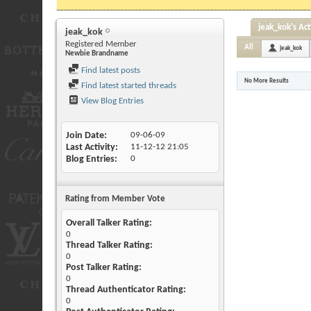
jeak_kok's Act
jeak_kok
Registered Member
All
jeak_kok
Newbie Brandname
Find latest posts
No More Results
Find latest started threads
View Blog Entries
Join Date
09-06-09
Last Activity
11-12-12
21:05
Blog Entries
0
Rating from Member Vote
Overall Talker Rating:
0
Thread Talker Rating:
0
Post Talker Rating:
0
Thread Authenticator Rating:
0