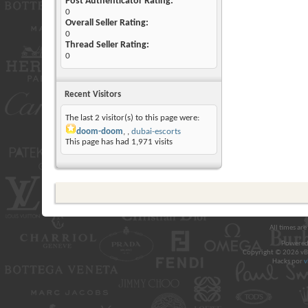
Post Authenticator Rating:
0
Overall Seller Rating:
0
Thread Seller Rating:
0
Recent Visitors
The last 2 visitor(s) to this page were:
doom-doom
,
dubai-escorts
This page has had
1,971
visits
All times ar
Powered
Copyright © 2026 vBul
Hacks por
v