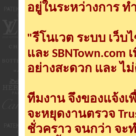
อยู่ในระหว่างการ ทำ
"รีโนเวต ระบบ เว็บ
และ SBNTown.com เพ
อย่างสะดวก และ ไม่
ทีมงาน จึงของแจ้งเพ
จะหยุดงานตรวจ Tru
ชั่วคราว จนกว่า จะ