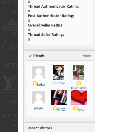
0
Thread Authenticator Rating:
0
Post Authenticator Rating:
0
Overall Seller Rating:
0
Thread Seller Rating:
0
32
Friends
More
ppinKyy
Leko
chantanin
junjin
G'ITZ
leka
Recent Visitors