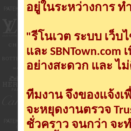
อยู่ในระหว่างการ ทำ
"รีโนเวต ระบบ เว็บ
และ SBNTown.com เพ
อย่างสะดวก และ ไม่
ทีมงาน จึงของแจ้งเพ
จะหยุดงานตรวจ Tru
ชั่วคราว จนกว่า จะ