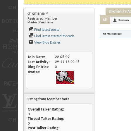
chicmania's Ac
chicmania
Registered Member
All
chicmania
Master Brandname
Find latest posts
No More Results
Find latest started threads
View Blog Entries
Join Date
22-06-09
Last Activity
29-11-13
20:46
Blog Entries
0
Avatar
Rating from Member Vote
Overall Talker Rating:
0
Thread Talker Rating:
0
Post Talker Rating: