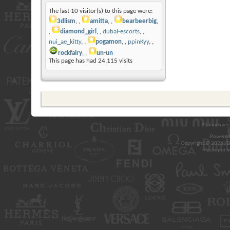
The last 10 visitor(s) to this page were:
3dlism
,
amitta
,
bearbeerbig
,
diamond_girl
,
dubai-escorts
,
nui_ae_kitty
,
pogamon
,
ppinKyy
,
rockfairy
,
un-un
This page has had
24,115
visits
All times ar
Powered
Copyright © 2026 vBul
Hacks por
v