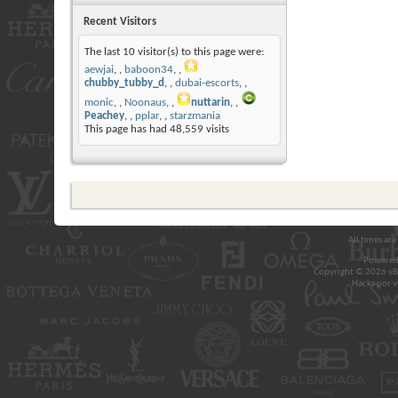
Recent Visitors
The last 10 visitor(s) to this page were:
aewjai
,
baboon34
,
chubby_tubby_d
,
dubai-escorts
,
monic
,
Noonaus
,
nuttarin
,
Peachey
,
pplar
,
starzmania
This page has had
48,559
visits
All times ar
Powered
Copyright © 2026 vBul
Hacks por
v