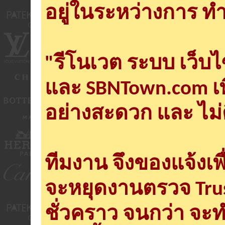
อยู่ในระหว่างการ ทำ
"รีโนเวต ระบบ เว็บ
และ SBNTown.com เพ
อย่างสะดวก และ ไม่
ทีมงาน จึงของแจ้งเพ
จะหยุดงานตรวจ Tru
ชั่วคราว จนกว่า จะ