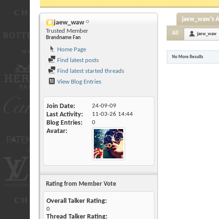
jaew_waw's Ac
jaew_waw
Trusted Member
All
jaew_waw
Brandname Fan
Home Page
No More Results
Find latest posts
Find latest started threads
View Blog Entries
Join Date
24-09-09
Last Activity
11-03-26
14:44
Blog Entries
0
Avatar
Rating from Member Vote
Overall Talker Rating:
0
Thread Talker Rating: