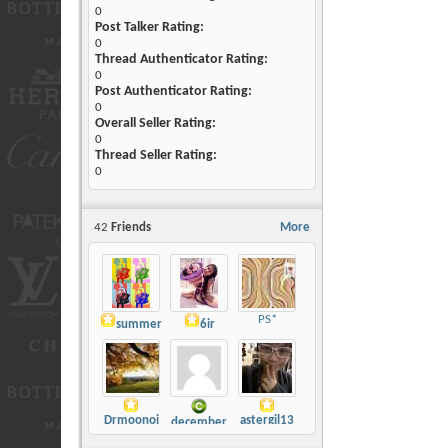
0
Post Talker Rating:
0
Thread Authenticator Rating:
0
Post Authenticator Rating:
0
Overall Seller Rating:
0
Thread Seller Rating:
0
42
Friends
More
PS*
summer
6ir
Drmoonoi
astergil13
december