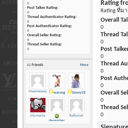
Rating f
0
Post Talker Rating:
Rating ที่
0
Thread Authenticator Rating:
Overall Tal
0
Post Authenticator Rating:
0
0
Thread Tal
Overall Seller Rating:
0
0
Thread Seller Rating:
Post Talke
0
0
Thread Aut
42
Friends
More
0
Post Authe
0
Mawmeawja
Overall Sel
warong
Sunny18
0
Thread Sel
0
chicmania
Baibonze
december
Signatur