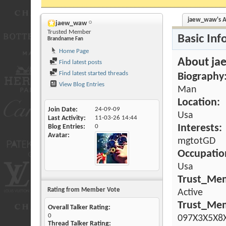
jaew_waw's Ac
jaew_waw
Trusted Member
Basic Inf
Brandname Fan
Home Page
About j
Find latest posts
Find latest started threads
Biography
View Blog Entries
Man
Location:
Join Date
24-09-09
Usa
Last Activity
11-03-26
14:44
Interests:
Blog Entries
0
Avatar
mgtotGD
Occupatio
Usa
Trust_Mem
Rating from Member Vote
Active
Trust_Me
Overall Talker Rating:
0
097X3X5X8
Thread Talker Rating: