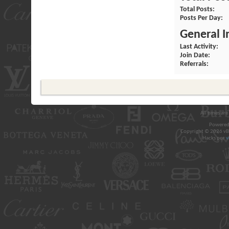
Total Posts
Posts Per Day
General 
Last Activity
Join Date
Referrals
All times ar
Powered
Copyright © 2026 vBul
Hacks por
v