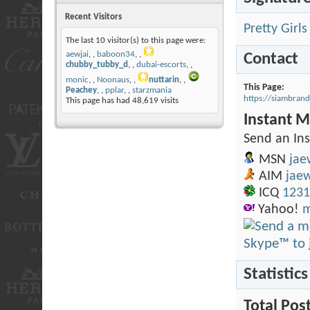
Recent Visitors
Pretty Girl
The last 10 visitor(s) to this page were:
aewjai
,
baboon34
,
Contact
chubby_tubby_d
,
dubai-escorts
,
monic
,
Noonaus
,
nuttarin
,
This Page
Peachey
,
pplar
,
starzmania
https://siambra
This page has had
48,619
visits
Instant M
Send an In
MSN
ja
AIM
jae
ICQ
1231
Yahoo!
m
Statistics
Total Pos