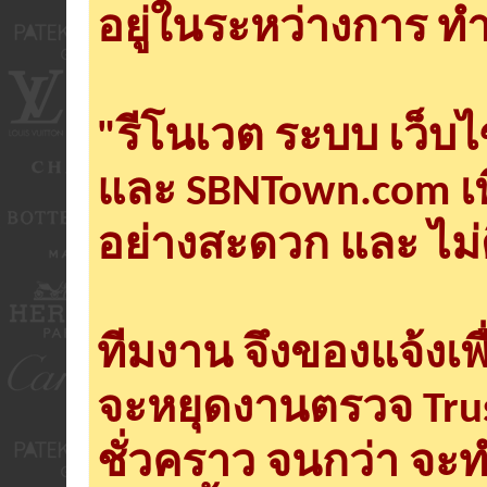
อยู่ในระหว่างการ ทำ
"รีโนเวต ระบบ เว็บ
และ SBNTown.com เพ
อย่างสะดวก และ ไม่
ทีมงาน จึงของแจ้งเพ
จะหยุดงานตรวจ Tru
ชั่วคราว จนกว่า จะ