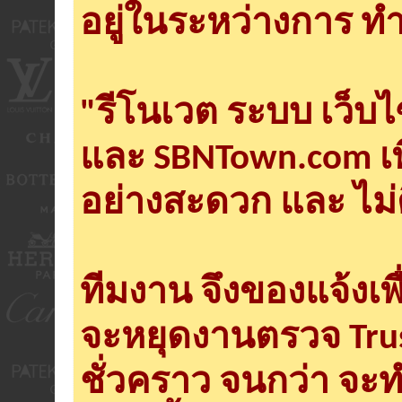
อยู่ในระหว่างการ ทำ
"รีโนเวต ระบบ เว็บ
และ SBNTown.com เพ
อย่างสะดวก และ ไม่
ทีมงาน จึงของแจ้งเพ
จะหยุดงานตรวจ Tru
ชั่วคราว จนกว่า จะ