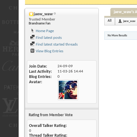
jaew_waw's Ac
jaew_waw
Trusted Member
All
jaew_waw
Brandname Fan
Home Page
No More Results
Find latest posts
Find latest started threads
View Blog Entries
Join Date
24-09-09
Last Activity
11-03-26
14:44
Blog Entries
0
Avatar
Rating from Member Vote
Overall Talker Rating:
0
Thread Talker Rating: